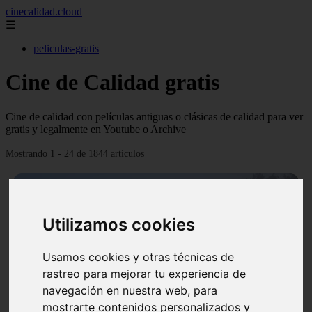
cinecalidad.cloud
☰
peliculas-gratis
Cine de Calidad gratis
Cine de calidad con películas antiguas o clásicas de calidad para ver
gratis y legalmente en Youtube o Archive
Mostrando 1 - 24 de 1844 artículos
Utilizamos cookies
Usamos cookies y otras técnicas de
❮
❯
rastreo para mejorar tu experiencia de
navegación en nuestra web, para
mostrarte contenidos personalizados y