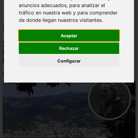
anuncios adecuados, para analizar el
Solo Las Bestias - Final Explicado
tráfico en nuestra web y para comprender
de donde llegan nuestros visitantes.
Aceptar
Spider-Man: Brand New Day brilla en
Rechazar
taquilla pero pierde el top 10 del UCM en
Rotten Tomatoes
Configurar
06/08/2026