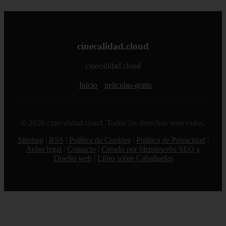
cinecalidad.cloud
cinecalidad.cloud
Inicio
peliculas-gratis
© 2026 cinecalidad.cloud. Todos los derechos reservados.
Sitemap
|
RSS
|
Política de Cookies
|
Política de Privacidad
|
Aviso legal
|
Contacto
|
Creado por 0lemiswebs SEO y
Diseño web
|
Libro sobre Cabañuelas