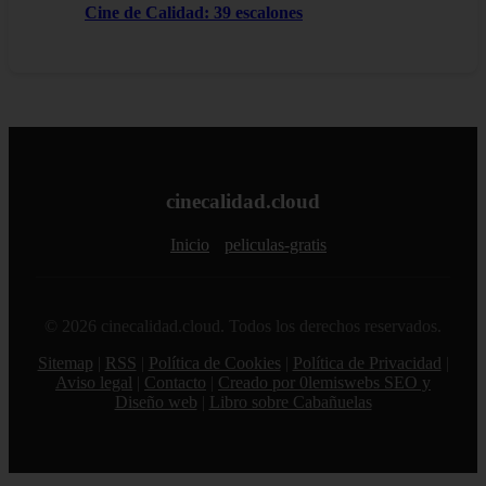
Cine de Calidad: 39 escalones
cinecalidad.cloud
Inicio
peliculas-gratis
© 2026 cinecalidad.cloud. Todos los derechos reservados.
Sitemap
|
RSS
|
Política de Cookies
|
Política de Privacidad
|
Aviso legal
|
Contacto
|
Creado por 0lemiswebs SEO y
Diseño web
|
Libro sobre Cabañuelas