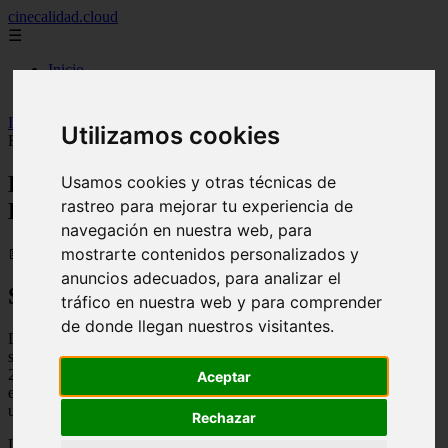
cinecalidad.cloud
☰
Inicio
peliculas-gratis
Inicio
>
finalexplicadolat
>
La Noche De Los Desaparecidos ᐉ
Utilizamos cookies
Final Explicado
La Noche De Los Desaparecidos ᐉ Final
Usamos cookies y otras técnicas de
rastreo para mejorar tu experiencia de
Explicado
navegación en nuestra web, para
mostrarte contenidos personalizados y
📅 13/02/2026
anuncios adecuados, para analizar el
Sinopsis
tráfico en nuestra web y para comprender
de donde llegan nuestros visitantes.
La Noche De Los Desaparecidos es una película de terror y
suspenso dirigida por David F. Sandberg y estrenada en el año
2016. La trama se centra en una familia que se muda a una casa en
Aceptar
el campo, donde descubren que la oscuridad de la noche esconde
una presencia malévola que los acecha.
Rechazar
La película comienza con la familia Bowen, compuesta por Eric, su