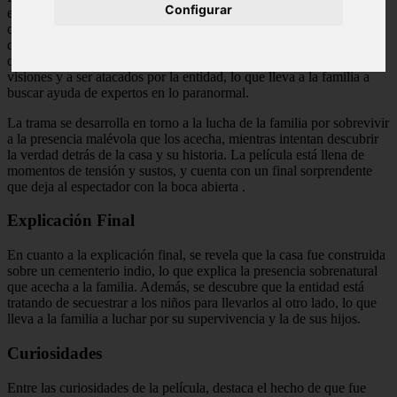
Configurar
esposa Amy y sus tres hijos, quienes se mudan a una casa en el
campo para comenzar una nueva vida. Sin embargo, pronto
descubren que la casa está habitada por una presencia sobrenatural
que se manifiesta durante la noche. Los niños comienzan a tener
visiones y a ser atacados por la entidad, lo que lleva a la familia a
buscar ayuda de expertos en lo paranormal.
La trama se desarrolla en torno a la lucha de la familia por sobrevivir
a la presencia malévola que los acecha, mientras intentan descubrir
la verdad detrás de la casa y su historia. La película está llena de
momentos de tensión y sustos, y cuenta con un final sorprendente
que deja al espectador con la boca abierta
.
Explicación Final
En cuanto a la explicación final, se revela que la casa fue construida
sobre un cementerio indio, lo que explica la presencia sobrenatural
que acecha a la familia. Además, se descubre que la entidad está
tratando de secuestrar a los niños para llevarlos al otro lado, lo que
lleva a la familia a luchar por su supervivencia y la de sus hijos.
Curiosidades
Entre las curiosidades de la película, destaca el hecho de que fue