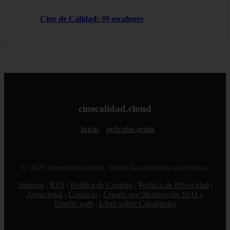
Cine de Calidad: 39 escalones
cinecalidad.cloud
Inicio
peliculas-gratis
© 2026 cinecalidad.cloud. Todos los derechos reservados.
Sitemap
|
RSS
|
Política de Cookies
|
Política de Privacidad
|
Aviso legal
|
Contacto
|
Creado por 0lemiswebs SEO y
Diseño web
|
Libro sobre Cabañuelas