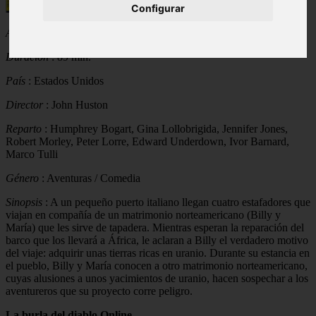
Configurar
Título en castellano
:
La burla del diablo
Año
: 1953
Duración
: 89 min.
País
: Estados Unidos
Director
: John Huston
Reparto
: Humphrey Bogart, Gina Lollobrigida, Jennifer Jones,
Robert Morley, Peter Lorre, Edward Underdown, Ivor Barnard,
Marco Tulli
Género
: Aventuras / Comedia
Sinopsis
: A un pequeño puerto italiano llegan cuatro estafadores que
viajan en compañía de un matrimonio norteamericano (Billy y
María) que les sirve de tapadera. Mientras esperan la reparación del
barco que los llevará a África, le aclaran a Billy el verdadero motivo
del viaje: adquirir unas tierras ricas en uranio. Durante su estancia en
el pueblo, Billy y María conocen a otro matrimonio norteamericano,
cuyas alusiones a unos yacimientos de uranio, hacen sospechar a los
aventureros que su proyecto corre peligro.
La burla del diablo Online