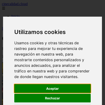
cinecalidad.cloud
☰
Inicio
peliculas-gratis
Inicio
>
arroz
>
Cine de Calidad: La burla del diablo
Utilizamos cookies
Cine de Calidad: La burla del diablo
Usamos cookies y otras técnicas de
rastreo para mejorar tu experiencia de
📅 03/09/2025
navegación en nuestra web, para
Título original
:
Beat the Devil
mostrarte contenidos personalizados y
anuncios adecuados, para analizar el
tráfico en nuestra web y para comprender
de donde llegan nuestros visitantes.
Aceptar
Rechazar