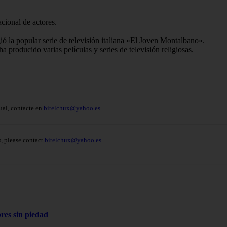
cional de actores.
ió la popular serie de televisión italiana «El Joven Montalbano».
 producido varias películas y series de televisión religiosas.
ual, contacte en
bitelchux@yahoo.es
.
s, please contact
bitelchux@yahoo.es
.
res sin piedad