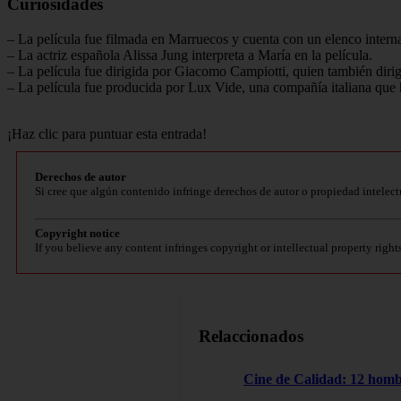
Curiosidades
– La película fue filmada en Marruecos y cuenta con un elenco interna
– La actriz española Alissa Jung interpreta a María en la película.
– La película fue dirigida por Giacomo Campiotti, quien también dirig
– La película fue producida por Lux Vide, una compañía italiana que ha
¡Haz clic para puntuar esta entrada!
Derechos de autor
Si cree que algún contenido infringe derechos de autor o propiedad intelect
Copyright notice
If you believe any content infringes copyright or intellectual property right
Relaccionados
Cine de Calidad: 12 homb