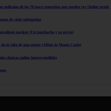
as películas de los 70 poco conocidas que puedes ver Online gratis
eguas de viaje submarino
pocalipsis nuclear (Un muchacho y su perro)
 de la vida de una mujer (Affair in Monte Carlo)
las clásicas online imprescindibles
ones