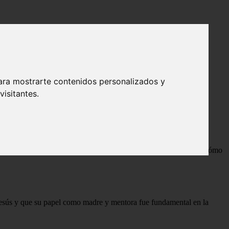
ara mostrarte contenidos personalizados y
isitantes.
ía se convierte en la elegida de Dios para dar a luz al Mesías y cómo
e Jesús y que su papel como madre y mentora fue fundamental en la