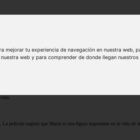
do
ra mejorar tu experiencia de navegación en nuestra web, p
o
n nuestra web y para comprender de donde llegan nuestros v
e Jesús desde su juventud hasta su muerte. La película muestra cómo Mar
 vida.
elo. La película sugiere que María es una figura importante en la vida d