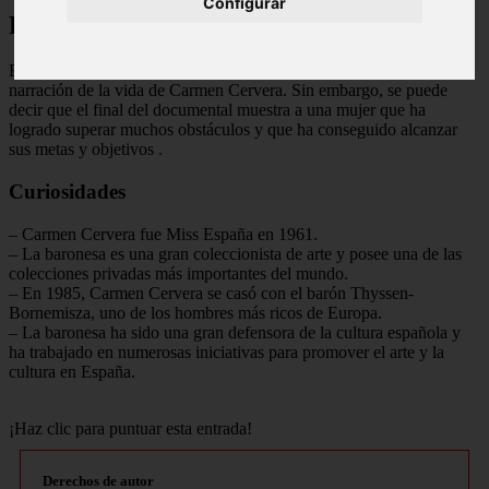
Configurar
Final Explicado
El documental no tiene un final en sí mismo, ya que se trata de una
narración de la vida de Carmen Cervera. Sin embargo, se puede
decir que el final del documental muestra a una mujer que ha
logrado superar muchos obstáculos y que ha conseguido alcanzar
sus metas y objetivos
.
Curiosidades
– Carmen Cervera fue Miss España en 1961.
– La baronesa es una gran coleccionista de arte y posee una de las
colecciones privadas más importantes del mundo.
– En 1985, Carmen Cervera se casó con el barón Thyssen-
Bornemisza, uno de los hombres más ricos de Europa.
– La baronesa ha sido una gran defensora de la cultura española y
ha trabajado en numerosas iniciativas para promover el arte y la
cultura en España.
¡Haz clic para puntuar esta entrada!
Derechos de autor