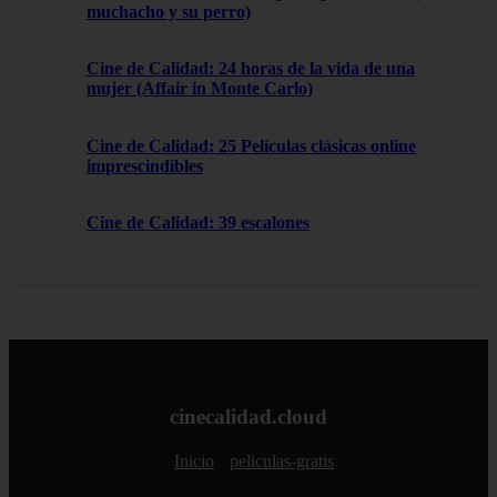
muchacho y su perro)
Cine de Calidad: 24 horas de la vida de una
mujer (Affair in Monte Carlo)
Cine de Calidad: 25 Películas clásicas online
imprescindibles
Cine de Calidad: 39 escalones
cinecalidad.cloud
Inicio
peliculas-gratis