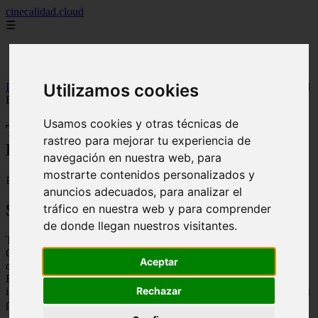
cinecalidad.cloud
☰
Inicio
peliculas-gratis
Utilizamos cookies
Inicio
>
finalexplicadolat
>
Tita Cervera, la baronesa (2026) ᐉ Final
Explicado
Usamos cookies y otras técnicas de
Tita Cervera, la baronesa (2026) ᐉ Final
rastreo para mejorar tu experiencia de
Explicado
navegación en nuestra web, para
mostrarte contenidos personalizados y
📅 13/02/2026
anuncios adecuados, para analizar el
Sinopsis
tráfico en nuestra web y para comprender
de donde llegan nuestros visitantes.
Tita Cervera, la baronesa es un documental que narra la vida de
Carmen Cervera, una mujer que pasó de ser una modelo y actriz a
Aceptar
convertirse en una de las mujeres más ricas y poderosas de España.
El documental explora su vida personal y profesional, desde su
Rechazar
infancia hasta su matrimonio con el barón Thyssen-Bornemisza y su
posterior carrera como coleccionista de arte.