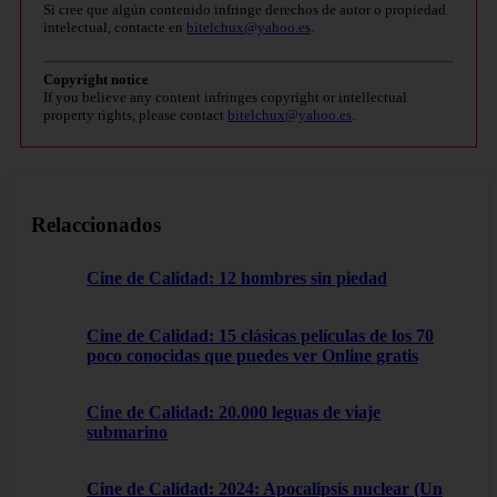
Si cree que algún contenido infringe derechos de autor o propiedad
intelectual, contacte en
bitelchux@yahoo.es
.
Copyright notice
If you believe any content infringes copyright or intellectual
property rights, please contact
bitelchux@yahoo.es
.
Relaccionados
Cine de Calidad: 12 hombres sin piedad
Cine de Calidad: 15 clásicas películas de los 70
poco conocidas que puedes ver Online gratis
Cine de Calidad: 20.000 leguas de viaje
submarino
Cine de Calidad: 2024: Apocalipsis nuclear (Un