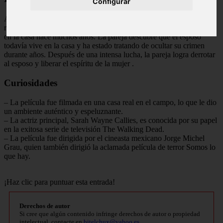
Configurar
Al final de la película, se revela que el espíritu vengativo es en
realidad el fantasma de una mujer que fue asesinada por su esposo
en la casa hace muchos años. La pareja descubre que el esposo
todavía vive en la casa y ha estado tratando de ocultar su crimen
durante años. Después de una intensa lucha, la pareja logra derrotar
al esposo y liberar el espíritu de la mujer
.
Curiosidades
– La película fue filmada en una casa real en el campo, lo que le dio
un ambiente auténtico y espeluznante.
– La actriz principal, Sarah Wayne Callies, es conocida por su papel
en la exitosa serie de televisión The Walking Dead.
– La película fue dirigida por el cineasta mexicano Jorge Michel
Grau, quien también dirigió la aclamada película de terror Somos lo
que hay.
¡Haz clic para puntuar esta entrada!
Derechos de autor
Si cree que algún contenido infringe derechos de autor o propiedad
intelectual, contacte en
bitelchux@yahoo.es
.