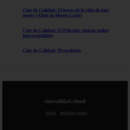
Cine de Calidad: 24 horas de la vida de una
mujer (Affair in Monte Carlo)
Cine de Calidad: 25 Películas clásicas online
imprescindibles
Cine de Calidad: 39 escalones
cinecalidad.cloud
Inicio
peliculas-gratis