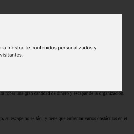
ara mostrarte contenidos personalizados y
isitantes.
a organización criminal llamada Sapo, S.A. Después de años de
ara robar una gran cantidad de dinero y escapar de la organización.
 su escape no es fácil y tiene que enfrentar varios obstáculos en el