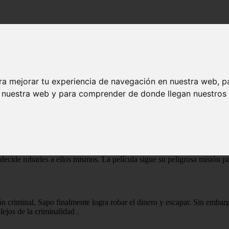
 ᐉ Final Explicado
ra mejorar tu experiencia de navegación en nuestra web, p
ᐉ Final Explicado
n nuestra web y para comprender de donde llegan nuestros v
ue sigue la historia de un ladrón llamado Sapo, quien trabaja para un
 decide robarles a ellos mismos. La película sigue su peligrosa misión p
 criminal, Sapo finalmente logra robar el dinero y escapar. Sin embargo,
lejos de la criminalidad
.