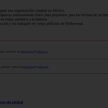
ó para una organización criminal en México.
riguroso entrenamiento físico para prepararse para las escenas de acción
un toque auténtico a la historia.
 acción y ha trabajado en varias películas de Hollywood.
ual, contacte en
bitelchux@yahoo.es
.
s, please contact
bitelchux@yahoo.es
.
res sin piedad