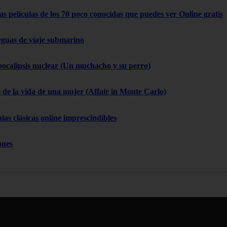
as películas de los 70 poco conocidas que puedes ver Online gratis
eguas de viaje submarino
pocalipsis nuclear (Un muchacho y su perro)
 de la vida de una mujer (Affair in Monte Carlo)
las clásicas online imprescindibles
ones