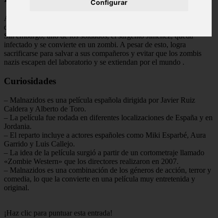
Configurar
Al final de la película, los soldados logran destruir el laboratorio
donde se llevó a cabo el experimento que creó a los zombis nazis.
Sin embargo, uno de los soldados, el sargento Jiménez, queda
infectado y se convierte en un zombi. A pesar de esto, logra
sacrificarse para salvar a sus compañeros y evitar que los zombis
nazis escapen del laboratorio y se extiendan por el mundo
.
Curiosidades
– Malnazidos es una película española dirigida por Javier Ruiz
Caldera y Alberto de Toro.
– La película fue rodada en diferentes localizaciones de España y en
Jordania.
– El reparto incluye a actores españoles como Miki Esparbé, Aura
Garrido y Luis Callejo.
– La idea de la película surgió a partir de un cortometraje llamado
«Zombie Western» que los directores realizaron en 2007.
– Malnazidos es una combinación de los géneros de acción, terror y
comedia, lo que la convierte en una película muy entretenida y
original.
¡Haz clic para puntuar esta entrada!