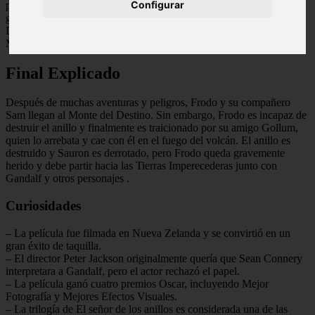
Configurar
por el malvado Sauron para controlar el mundo. Frodo se une a un
grupo de compañeros, incluyendo a Gandalf el Gris, Aragorn,
Legolas y Gimli, para llevar el anillo a Mordor y destruirlo en el
Monte del Destino.
Final Explicado
Después de muchas aventuras y peligros, Frodo y su compañero
Sam llegan al Monte del Destino. Sin embargo, Frodo es incapaz de
destruir el anillo y finalmente es traicionado por su amigo Gollum,
quien lo arrebata y cae con él en el fuego del volcán. El anillo es
destruido y Sauron es derrotado, pero Frodo queda gravemente
herido y debe partir hacia las Tierras Imperecederas junto con
Gandalf y otros personajes
.
Curiosidades
– La película fue filmada en Nueva Zelanda y se convirtió en un
gran éxito de taquilla.
– El director Peter Jackson originalmente quería que Sean Connery
interpretara a Gandalf, pero el actor rechazó el papel.
– La película ganó cuatro premios Oscar, incluyendo Mejor
Fotografía y Mejores Efectos Visuales.
– La trilogía de El señor de los anillos es considerada una de las