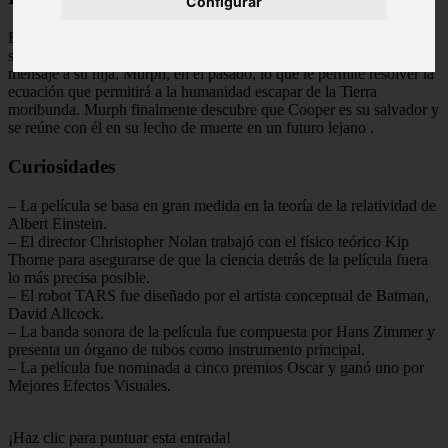
Configurar
El final de Interestelar ha sido objeto de debate y controversia desde
su lanzamiento. En resumen, Cooper se sacrifica para enviar un
mensaje a su hija, Murph, en el pasado, lo que le permite resolver la
ecuación que permitirá a la humanidad escapar de la Tierra
moribunda. Murph finalmente descubre que Cooper es su salvador y
se reúne con él en su lecho de muerte en un futuro lejano
.
Curiosidades
– La película se basa en gran medida en la teoría de la relatividad de
Albert Einstein.
– El director Christopher Nolan trabajó con el físico teórico Kip
Thorne para asegurarse de que la ciencia detrás de la película fuera
lo más precisa posible.
– El robot TARS fue diseñado por el artista conceptual de Batman,
David Allcock.
– La banda sonora de la película fue compuesta por Hans Zimmer y
presenta un órgano de tubos como instrumento principal.
– La película fue nominada a cinco premios Oscar y ganó uno por
Mejores Efectos Visuales.
¡Haz clic para puntuar esta entrada!