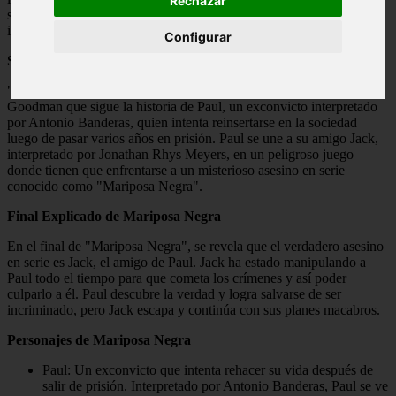
Rechazar
sumergirte en un mundo de giros inesperados y revelaciones
impactantes en
Final Explicado
!
Configurar
Sinopsis de la película Mariposa Negra
"Mariposa Negra" es un thriller psicológico dirigido por Brian
Goodman que sigue la historia de Paul, un exconvicto interpretado
por Antonio Banderas, quien intenta reinsertarse en la sociedad
luego de pasar varios años en prisión. Paul se une a su amigo Jack,
interpretado por Jonathan Rhys Meyers, en un peligroso juego
donde tienen que enfrentarse a un misterioso asesino en serie
conocido como "Mariposa Negra".
Final Explicado de Mariposa Negra
En el final de "Mariposa Negra", se revela que el verdadero asesino
en serie es Jack, el amigo de Paul. Jack ha estado manipulando a
Paul todo el tiempo para que cometa los crímenes y así poder
culparlo a él. Paul descubre la verdad y logra salvarse de ser
incriminado, pero Jack escapa y continúa con sus planes macabros.
Personajes de Mariposa Negra
Paul: Un exconvicto que intenta rehacer su vida después de
salir de prisión. Interpretado por Antonio Banderas, Paul se ve