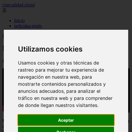
cinecalidad.cloud
☰
Inicio
peliculas-gratis
Inicio
>
arroz
>
Mariposa Negra - Final Explicado
Mariposa Negra - Final Explicado
Utilizamos cookies
📅 03/11/2025
Usamos cookies y otras técnicas de
rastreo para mejorar tu experiencia de
navegación en nuestra web, para
mostrarte contenidos personalizados y
anuncios adecuados, para analizar el
tráfico en nuestra web y para comprender
de donde llegan nuestros visitantes.
Aceptar
Mariposa Negra:
Descubre el
final explicado
de esta película llena
de misterio y suspenso. Analizaremos cada detalle para desentrañar
los secretos ocultos detrás de este intrigante thriller. ¡Prepárate para