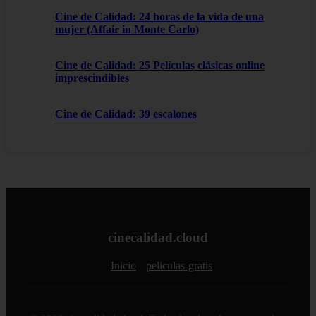
Cine de Calidad: 24 horas de la vida de una
mujer (Affair in Monte Carlo)
Cine de Calidad: 25 Películas clásicas online
imprescindibles
Cine de Calidad: 39 escalones
cinecalidad.cloud
Inicio
peliculas-gratis