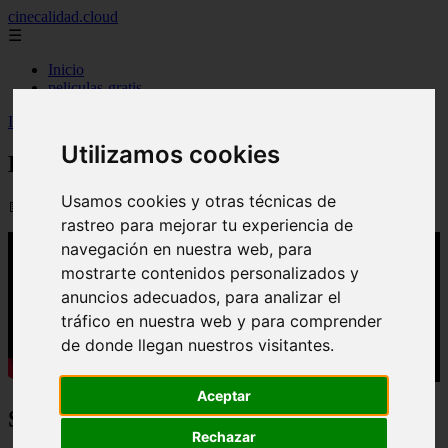
cinecalidad.cloud
☰
Inicio
peliculas-gratis
Inicio
>
arroz
>
Lugares oscuros (2026) - Final Explicado
Utilizamos cookies
Lugares oscuros (2026) - Final Explicado
Usamos cookies y otras técnicas de
📅 09/09/2025
rastreo para mejorar tu experiencia de
navegación en nuestra web, para
mostrarte contenidos personalizados y
anuncios adecuados, para analizar el
tráfico en nuestra web y para comprender
de donde llegan nuestros visitantes.
Aceptar
Sinopsis:
Rechazar