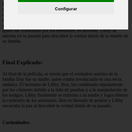
Lugares oscuros es una película de misterio y drama basada en la
Configurar
novela homónima de Gillian Flynn. La historia sigue a Libby Day,
una mujer traumatizada por el asesinato de su familia cuando era
niña. Años después, Libby es contactada por un grupo de
aficionados a los crímenes que la convencen de que su hermano,
quien fue condenado por los asesinatos, es inocente. Libby se
adentra en su pasado para descubrir la verdad detrás de la muerte de
su familia.
Final Explicado:
Al final de la película, se revela que el verdadero asesino de la
familia Day fue su madre, quien estaba involucrada en una secta
satánica. El hermano de Libby, Ben, fue condenado injustamente
por los crímenes debido a la falta de pruebas y a la manipulación de
los testigos. Libby finalmente se enfrenta a su madre y logra obtener
la confesión de los asesinatos. Ben es liberado de prisión y Libby
encuentra la paz al descubrir la verdad detrás de su pasado.
Curiosidades: