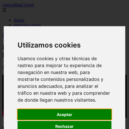
cinecalidad.cloud
☰
Inicio
peliculas-gratis
Inicio
>
arroz
>
El Árbol de la Vida (2026) - Final Explicado
Utilizamos cookies
El Árbol de la Vida (2026) - Final
Explicado
Usamos cookies y otras técnicas de
rastreo para mejorar tu experiencia de
📅 07/09/2025
navegación en nuestra web, para
mostrarte contenidos personalizados y
anuncios adecuados, para analizar el
tráfico en nuestra web y para comprender
de donde llegan nuestros visitantes.
Aceptar
Rechazar
Sinopsis: