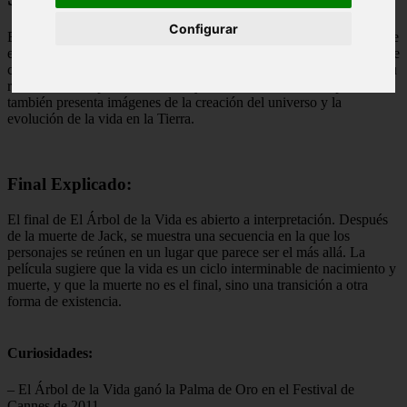
Configurar
El Árbol de la Vida es una película dirigida por Terrence Malick que
explora la vida de una familia en Texas en los años 50. La historia se
centra en Jack, el hijo mayor, quien reflexiona sobre su infancia y su
relación con su padre autoritario y su madre amorosa. La película
también presenta imágenes de la creación del universo y la
evolución de la vida en la Tierra.
Final Explicado:
El final de El Árbol de la Vida es abierto a interpretación. Después
de la muerte de Jack, se muestra una secuencia en la que los
personajes se reúnen en un lugar que parece ser el más allá. La
película sugiere que la vida es un ciclo interminable de nacimiento y
muerte, y que la muerte no es el final, sino una transición a otra
forma de existencia.
Curiosidades:
– El Árbol de la Vida ganó la Palma de Oro en el Festival de
Cannes de 2011.