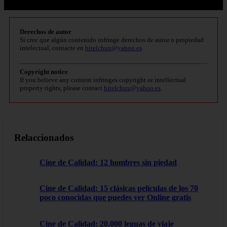
Derechos de autor
Si cree que algún contenido infringe derechos de autor o propiedad
intelectual, contacte en
bitelchux@yahoo.es
.
Copyright notice
If you believe any content infringes copyright or intellectual
property rights, please contact
bitelchux@yahoo.es
.
Relaccionados
Cine de Calidad: 12 hombres sin piedad
Cine de Calidad: 15 clásicas películas de los 70
poco conocidas que puedes ver Online gratis
Cine de Calidad: 20.000 leguas de viaje