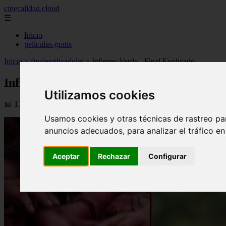
cinecalidad.cloud
☰
Inicio
peliculas-gratis
Inicio
>
finalexplicadolat
>
Infierno Verde - Final Explicado
Infierno Verde - Final Explicado
Utilizamos cookies
📅 13/02/2026
Usamos cookies y otras técnicas de rastreo pa
anuncios adecuados, para analizar el tráfico e
Aceptar
Rechazar
Configurar