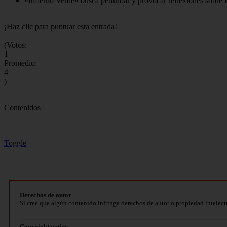
«Infierno Verde» busca perturbar y provocar reflexiones sobre
¡Haz clic para puntuar esta entrada!
(Votos:
1
Promedio:
4
)
Contenidos
Toggle
Derechos de autor
Si cree que algún contenido infringe derechos de autor o propiedad intelect
Copyright notice