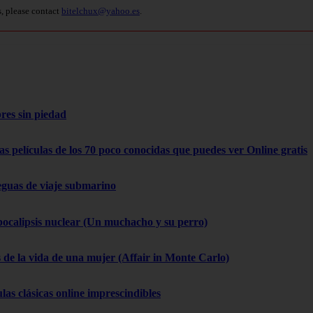
s, please contact
bitelchux@yahoo.es
.
res sin piedad
as películas de los 70 poco conocidas que puedes ver Online gratis
eguas de viaje submarino
pocalipsis nuclear (Un muchacho y su perro)
 de la vida de una mujer (Affair in Monte Carlo)
las clásicas online imprescindibles