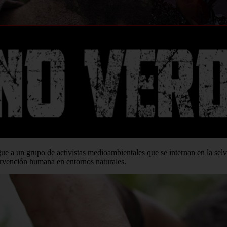
sigue a un grupo de activistas medioambientales que se internan en la sel
tervención humana en entornos naturales.