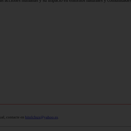
 las acciones humanas y su impacto en entornos naturales y comunidades
ual, contacte en
bitelchux@yahoo.es
.