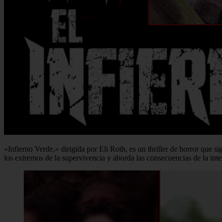
«Infierno Verde,» dirigida por Eli Roth, es un thriller de horror que 
los extremos de la supervivencia y aborda las consecuencias de la in