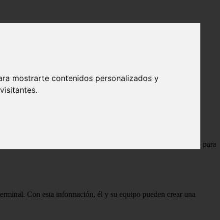
ara mostrarte contenidos personalizados y
isitantes.
un exinvestigador de la ONU, quien debe viajar por todo el mundo para
erminal. Con esta información, él y su equipo pueden crear una