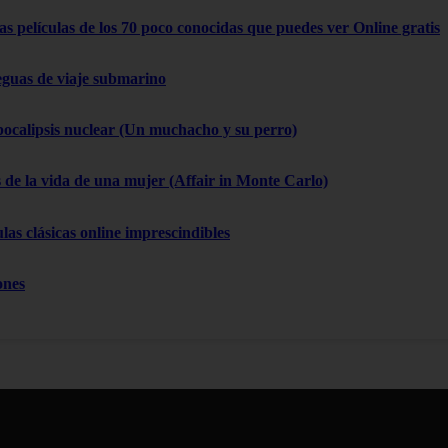
as películas de los 70 poco conocidas que puedes ver Online gratis
eguas de viaje submarino
pocalipsis nuclear (Un muchacho y su perro)
 de la vida de una mujer (Affair in Monte Carlo)
las clásicas online imprescindibles
ones