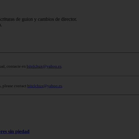
crituras de guion y cambios de director.
a.
ual, contacte en
bitelchux@yahoo.es
.
s, please contact
bitelchux@yahoo.es
.
res sin piedad