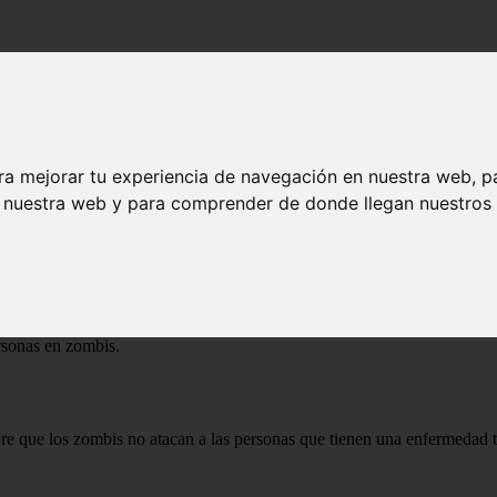
ado
ra mejorar tu experiencia de navegación en nuestra web, p
do
n nuestra web y para comprender de donde llegan nuestros v
c Forster y protagonizada por Brad Pitt. La trama sigue a Gerry Lane, 
ersonas en zombis.
re que los zombis no atacan a las personas que tienen una enfermedad t