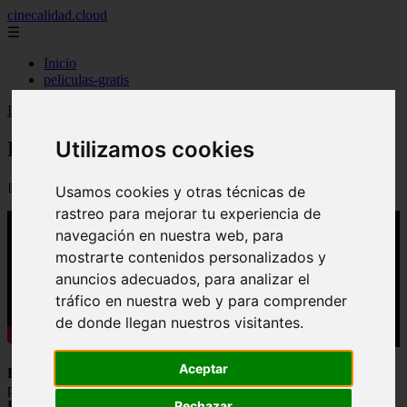
cinecalidad.cloud
☰
Inicio
peliculas-gratis
Inicio
>
arroz
>
El Orfanato - Final Explicado
Utilizamos cookies
El Orfanato - Final Explicado
📅 01/09/2025
Usamos cookies y otras técnicas de
rastreo para mejorar tu experiencia de
navegación en nuestra web, para
mostrarte contenidos personalizados y
anuncios adecuados, para analizar el
tráfico en nuestra web y para comprender
de donde llegan nuestros visitantes.
Aceptar
El Orfanato
es una película de terror y misterio que ha dejado
perplejos a muchos espectadores. En este artículo de
Final
Explicado
, profundizaremos en los misterios ocultos detrás de sus
Rechazar