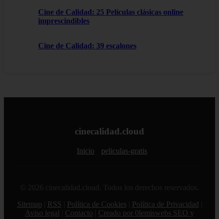
Cine de Calidad: 25 Películas clásicas online
imprescindibles
Cine de Calidad: 39 escalones
cinecalidad.cloud
Inicio
peliculas-gratis
© 2026 cinecalidad.cloud. Todos los derechos reservados.
Sitemap
|
RSS
|
Política de Cookies
|
Política de Privacidad
|
Aviso legal
|
Contacto
|
Creado por 0lemiswebs SEO y