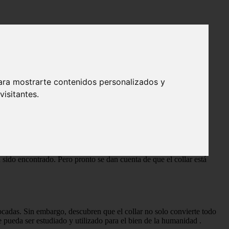
ara mostrarte contenidos personalizados y
isitantes.
 y su perro Belzoni, Tadeo viaja a Las Vegas para asistir a la
a sido encontrado. Pero pronto se dan cuenta de que el collar está
ocadas. Sin embargo, descubren que el collar no solo convierte todo
e pueda ser estudiado y utilizado para el bien de la humanidad
.