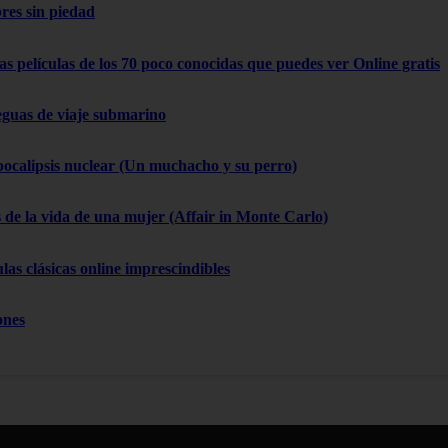
res sin piedad
as películas de los 70 poco conocidas que puedes ver Online gratis
eguas de viaje submarino
pocalipsis nuclear (Un muchacho y su perro)
 de la vida de una mujer (Affair in Monte Carlo)
las clásicas online imprescindibles
ones