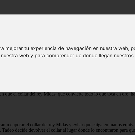
2026) ᐉ Final Explicado
ra mejorar tu experiencia de navegación en nuestra web, p
026) ᐉ Final Explicado
n nuestra web y para comprender de donde llegan nuestros v
 para descubrir el secreto del rey Midas. Junto a sus amigos, Sara, Jeff
en que el collar del rey Midas, que convierte todo lo que toca en oro, h
an recuperar el collar del rey Midas y evitar que caiga en manos equiv
. Tadeo decide devolver el collar al lugar donde lo encontraron para qu