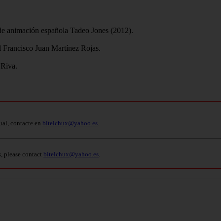
a de animación española Tadeo Jones (2012).
l Francisco Juan Martínez Rojas.
 Riva.
ual, contacte en
bitelchux@yahoo.es
.
s, please contact
bitelchux@yahoo.es
.