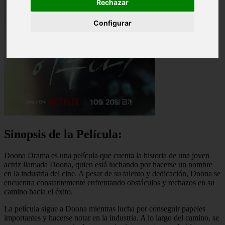
Rechazar
Configurar
Sinopsis de la Película:
Doona Drama es una película que cuenta la historia de una joven
actriz llamada Doona, quien está luchando por hacerse un nombre
en la industria del cine. A pesar de su talento y dedicación, Doona se
encuentra constantemente enfrentando obstáculos y rechazos en su
camino hacia el éxito.
La película sigue a Doona mientras lucha por conseguir papeles
importantes y hacerse notar en la industria. A lo largo del camino, se