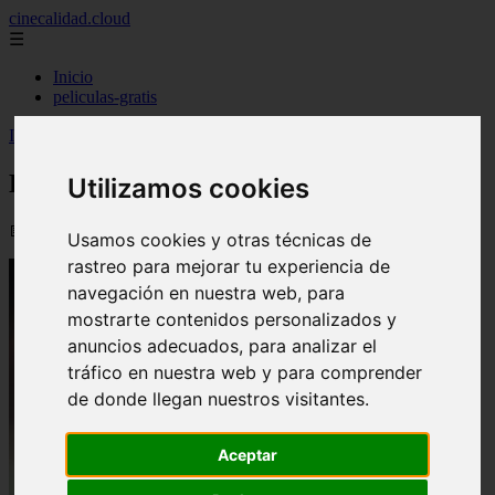
cinecalidad.cloud
☰
Inicio
peliculas-gratis
Inicio
>
finalexplicadolat
>
Doona Drama ᐉ Final Explicado
Doona Drama ᐉ Final Explicado
Utilizamos cookies
📅 13/02/2026
Usamos cookies y otras técnicas de
rastreo para mejorar tu experiencia de
navegación en nuestra web, para
mostrarte contenidos personalizados y
anuncios adecuados, para analizar el
tráfico en nuestra web y para comprender
de donde llegan nuestros visitantes.
Aceptar