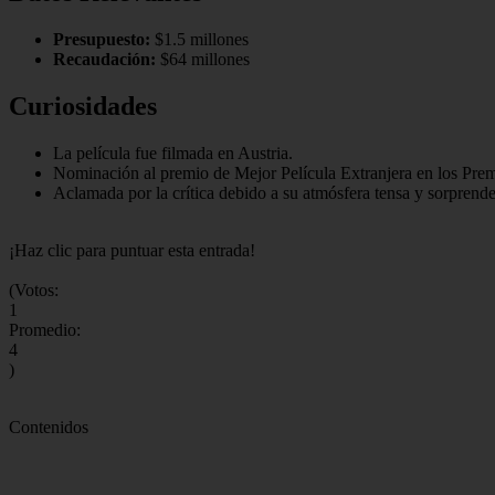
Presupuesto:
$1.5 millones
Recaudación:
$64 millones
Curiosidades
La película fue filmada en Austria.
Nominación al premio de Mejor Película Extranjera en los Pre
Aclamada por la crítica debido a su atmósfera tensa y sorprend
¡Haz clic para puntuar esta entrada!
(Votos:
1
Promedio:
4
)
Contenidos