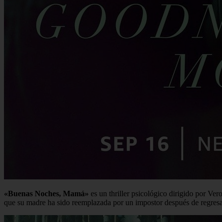
«Buenas Noches, Mamá»
es un thriller psicológico dirigido por Ve
que su madre ha sido reemplazada por un impostor después de regresar