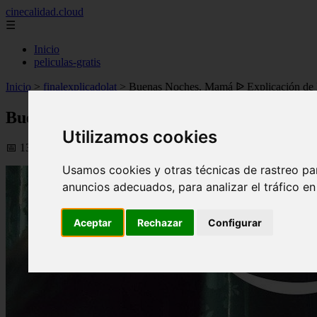
cinecalidad.cloud
☰
Inicio
peliculas-gratis
Inicio
>
finalexplicadolat
>
Buenas Noches, Mamá ᐉ Explicación de l
Buenas Noches, Mamá ᐉ Explicación de la 
Utilizamos cookies
📅 13/02/2026
Usamos cookies y otras técnicas de rastreo pa
anuncios adecuados, para analizar el tráfico e
Aceptar
Rechazar
Configurar