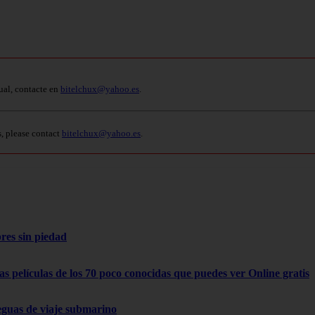
ual, contacte en
bitelchux@yahoo.es
.
s, please contact
bitelchux@yahoo.es
.
res sin piedad
as películas de los 70 poco conocidas que puedes ver Online gratis
eguas de viaje submarino