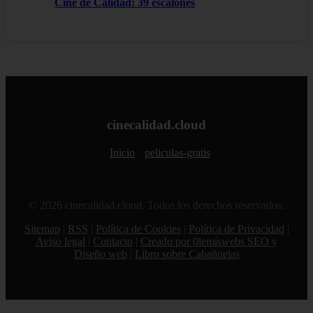
Cine de Calidad: 39 escalones
cinecalidad.cloud
Inicio
peliculas-gratis
© 2026 cinecalidad.cloud. Todos los derechos reservados.
Sitemap
|
RSS
|
Política de Cookies
|
Política de Privacidad
|
Aviso legal
|
Contacto
|
Creado por 0lemiswebs SEO y
Diseño web
|
Libro sobre Cabañuelas