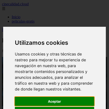
cinecalidad.cloud
☰
Inicio
peliculas-gratis
Inicio
>
finalexplicadolat
>
Bring Back Alice ᐉ Final Explicado
Bring Back Alice ᐉ Final Explicado
Utilizamos cookies
📅 13/02/2026
Usamos cookies y otras técnicas de
rastreo para mejorar tu experiencia de
navegación en nuestra web, para
mostrarte contenidos personalizados y
anuncios adecuados, para analizar el
tráfico en nuestra web y para comprender
de donde llegan nuestros visitantes.
Aceptar