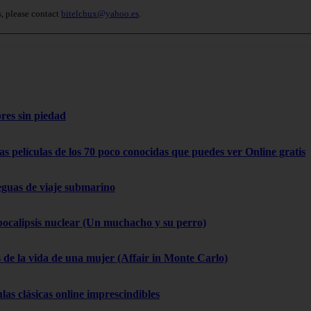
s, please contact
bitelchux@yahoo.es
.
res sin piedad
as películas de los 70 poco conocidas que puedes ver Online gratis
eguas de viaje submarino
pocalipsis nuclear (Un muchacho y su perro)
 de la vida de una mujer (Affair in Monte Carlo)
las clásicas online imprescindibles