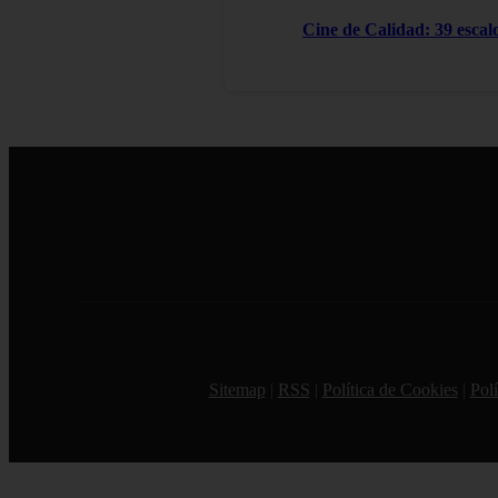
Cine de Calidad: 39 escal
Sitemap
|
RSS
|
Política de Cookies
|
Polí