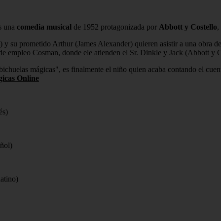
es una
comedia musical
de 1952 protagonizada por
Abbott y Costello
,
y su prometido Arthur (James Alexander) quieren asistir a una obra de 
de empleo Cosman, donde ele atienden el Sr. Dinkle y Jack (Abbott y C
abichuelas mágicas", es finalmente el niño quien acaba contando el cue
gicas Online
és)
ñol)
latino)