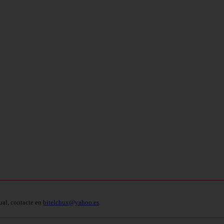
ual, contacte en
bitelchux@yahoo.es
.