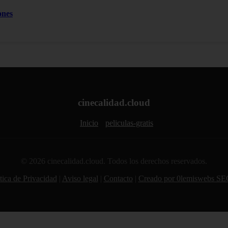
ones
cinecalidad.cloud
Inicio
peliculas-gratis
© 2026 cinecalidad.cloud. Todos los derechos reservados.
tica de Privacidad
|
Aviso legal
|
Contacto
|
Creado por 0lemiswebs SE