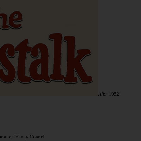
Año
: 1952
Farnum, Johnny Conrad