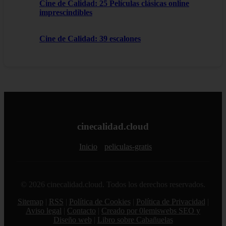
Cine de Calidad: 25 Películas clásicas online
imprescindibles
Cine de Calidad: 39 escalones
cinecalidad.cloud
Inicio
peliculas-gratis
© 2026 cinecalidad.cloud. Todos los derechos reservados.
Sitemap
|
RSS
|
Política de Cookies
|
Política de Privacidad
|
Aviso legal
|
Contacto
|
Creado por 0lemiswebs SEO y
Diseño web
|
Libro sobre Cabañuelas