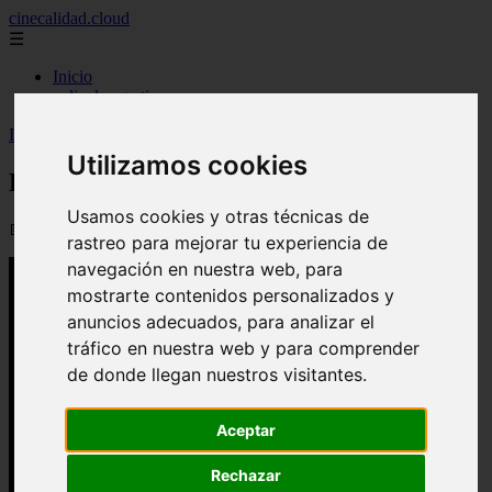
cinecalidad.cloud
☰
Inicio
peliculas-gratis
Inicio
>
finalexplicadolat
>
Hablame ᐉ Final Explicado
Utilizamos cookies
Hablame ᐉ Final Explicado
Usamos cookies y otras técnicas de
📅 13/02/2026
rastreo para mejorar tu experiencia de
navegación en nuestra web, para
mostrarte contenidos personalizados y
anuncios adecuados, para analizar el
tráfico en nuestra web y para comprender
de donde llegan nuestros visitantes.
Aceptar
Rechazar