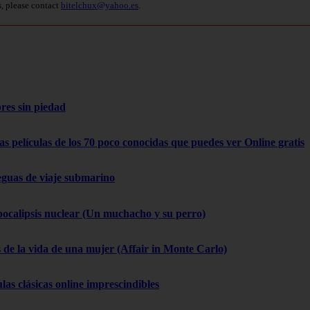
s, please contact
bitelchux@yahoo.es
.
res sin piedad
as películas de los 70 poco conocidas que puedes ver Online gratis
eguas de viaje submarino
pocalipsis nuclear (Un muchacho y su perro)
 de la vida de una mujer (Affair in Monte Carlo)
las clásicas online imprescindibles