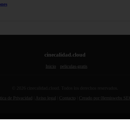
ones
cinecalidad.cloud
Inicio
peliculas-gratis
© 2026 cinecalidad.cloud. Todos los derechos reservados.
tica de Privacidad
|
Aviso legal
|
Contacto
|
Creado por 0lemiswebs SE