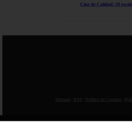
Cine de Calidad: 39 escal
Sitemap
|
RSS
|
Política de Cookies
|
Polí