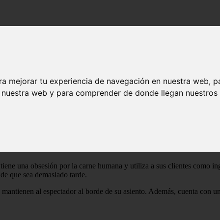
ra mejorar tu experiencia de navegación en nuestra web, p
n nuestra web y para comprender de donde llegan nuestros v
de un grupo de amigos que deciden ir a un restaurante de alta cocina e
, tiene una obsesión por la carne humana y utiliza a sus clientes como i
s de que sea demasiado tarde.
e mantienen al espectador al borde de su asiento. Además, cuenta con un