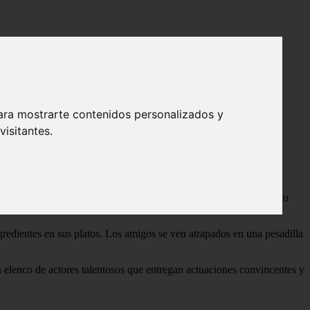
ara mostrarte contenidos personalizados y
isitantes.
n busca de una experiencia gastronómica única. Sin embargo, pronto
ngredientes en sus platos. Los amigos se ven atrapados en una pesadilla
 elenco de actores talentosos que entregan actuaciones convincentes y