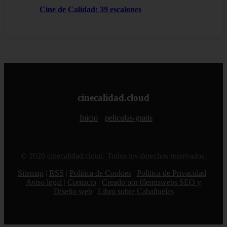
Cine de Calidad: 39 escalones
cinecalidad.cloud
Inicio
peliculas-gratis
© 2026 cinecalidad.cloud. Todos los derechos reservados.
Sitemap
|
RSS
|
Política de Cookies
|
Política de Privacidad
|
Aviso legal
|
Contacto
|
Creado por 0lemiswebs SEO y
Diseño web
|
Libro sobre Cabañuelas