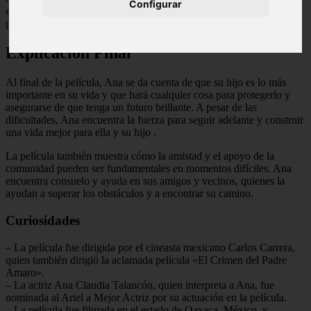
Configurar
explora temas como la maternidad, la familia, la amistad y la lucha
por la independencia.
Explicación Final
Al final de la película, Ana se da cuenta de que su hijo es lo más
importante en su vida y que hará cualquier cosa para protegerlo y
asegurarse de que tenga un futuro brillante. A pesar de las
dificultades, Ana encuentra la fuerza para seguir adelante y construir
una vida mejor para ella y su hijo
.
La película también muestra cómo la amistad y el apoyo de la
comunidad pueden ser fundamentales en momentos difíciles. Ana
encuentra consuelo y ayuda en sus amigos y vecinos, quienes la
ayudan a superar los obstáculos y a encontrar su camino.
Curiosidades
– La película fue dirigida por el cineasta mexicano Carlos Carrera,
quien también dirigió la aclamada película «El Crimen del Padre
Amaro».
– La actriz Ana Claudia Talancón, quien interpreta a Ana, fue
nominada al Ariel a Mejor Actriz por su actuación en la película.
– La película fue filmada en el estado de Oaxaca, México, y