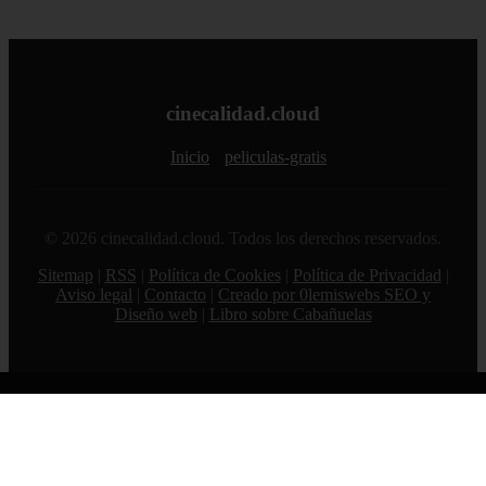
cinecalidad.cloud
Inicio
peliculas-gratis
© 2026 cinecalidad.cloud. Todos los derechos reservados.
Sitemap
|
RSS
|
Política de Cookies
|
Política de Privacidad
|
Aviso legal
|
Contacto
|
Creado por 0lemiswebs SEO y
Diseño web
|
Libro sobre Cabañuelas