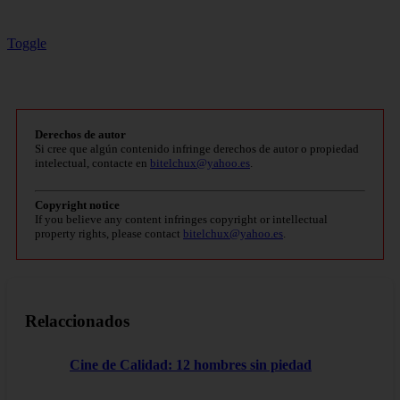
Toggle
Derechos de autor
Si cree que algún contenido infringe derechos de autor o propiedad
intelectual, contacte en
bitelchux@yahoo.es
.
Copyright notice
If you believe any content infringes copyright or intellectual
property rights, please contact
bitelchux@yahoo.es
.
Relaccionados
Cine de Calidad: 12 hombres sin piedad