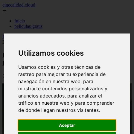
cinecalidad.cloud
☰
Inicio
peliculas-gratis
Inicio
>
finalexplicadolat
>
La Casa Entre Los Cactus ᐉ Final
Explicado
Utilizamos cookies
La Casa Entre Los Cactus ᐉ Final
Explicado
Usamos cookies y otras técnicas de
rastreo para mejorar tu experiencia de
📅 13/02/2026
navegación en nuestra web, para
mostrarte contenidos personalizados y
anuncios adecuados, para analizar el
tráfico en nuestra web y para comprender
de donde llegan nuestros visitantes.
Aceptar