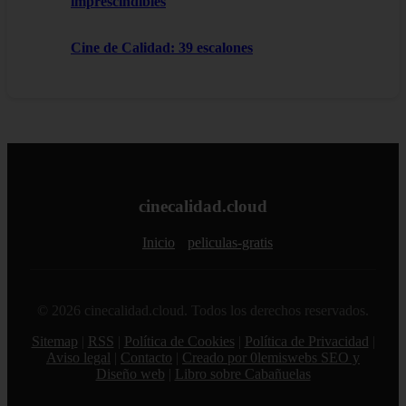
imprescindibles
Cine de Calidad: 39 escalones
cinecalidad.cloud
Inicio
peliculas-gratis
© 2026 cinecalidad.cloud. Todos los derechos reservados.
Sitemap
|
RSS
|
Política de Cookies
|
Política de Privacidad
|
Aviso legal
|
Contacto
|
Creado por 0lemiswebs SEO y
Diseño web
|
Libro sobre Cabañuelas