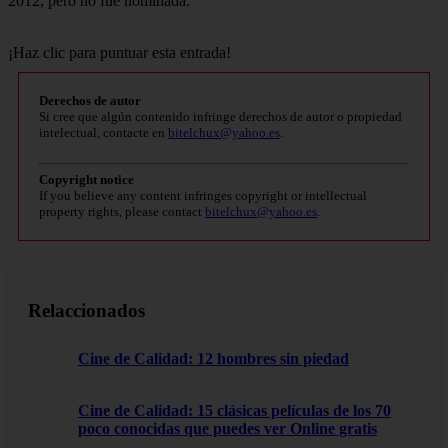
2012, pero no fue nominada.
¡Haz clic para puntuar esta entrada!
Derechos de autor
Si cree que algún contenido infringe derechos de autor o propiedad
intelectual, contacte en
bitelchux@yahoo.es
.
Copyright notice
If you believe any content infringes copyright or intellectual
property rights, please contact
bitelchux@yahoo.es
.
Relaccionados
Cine de Calidad: 12 hombres sin piedad
Cine de Calidad: 15 clásicas películas de los 70
poco conocidas que puedes ver Online gratis