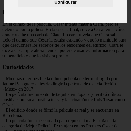
Configurar
Final Explicado
En el clímax de la película, César intenta matar a Clara, pero es
detenido por la policía. En la escena final, se ve a César en la cárcel,
donde recibe una carta de Clara. La carta revela que Clara sabía
todo el tiempo que César la estaba espiando y que lo manipuló para
que descubriera los secretos de los residentes del edificio. Clara le
dice a César que ahora tiene el poder de usar esa información para
su beneficio y que lo visitará pronto
.
Curiosidades
– Mientras duermes fue la última película de terror dirigida por
Jaume Balagueró antes de dirigir la película de ciencia ficción
«Muse» en 2017.
– La película fue un éxito de taquilla en España y recibió críticas
positivas por su atmósfera tensa y la actuación de Luis Tosar como
César.
– El edificio donde se filmó la película es real y se encuentra en
Barcelona.
– La película fue seleccionada para representar a España en la
categoría de Mejor Película Extranjera en los Premios Óscar de