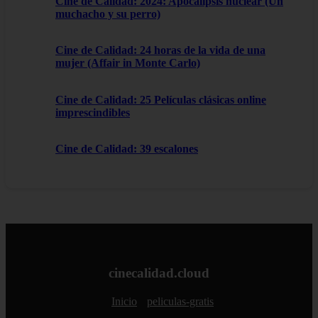
Cine de Calidad: 2024: Apocalipsis nuclear (Un
muchacho y su perro)
Cine de Calidad: 24 horas de la vida de una
mujer (Affair in Monte Carlo)
Cine de Calidad: 25 Películas clásicas online
imprescindibles
Cine de Calidad: 39 escalones
cinecalidad.cloud
Inicio
peliculas-gratis