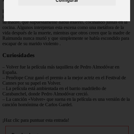
Configurar
El final de Volver es bastante sorprendente y tiene varias
interpretaciones posibles. En la última escena, vemos a Raimunda y
su madre, que supuestamente había muerto, cocinando juntas en la
cocina. Algunos interpretan esta escena como una metáfora de la
vida después de la muerte, mientras que otros creen que la madre de
Raimunda nunca murió y que simplemente se había escondido para
escapar de su marido violento
.
Curiosidades
– Volver fue la película más taquillera de Pedro Almodóvar en
España.
– Penélope Cruz ganó el premio a la mejor actriz en el Festival de
Cannes por su papel en Volver.
– La película está ambientada en el barrio madrileño de
Carabanchel, donde Pedro Almodóvar creció.
– La canción «Volver» que suena en la película es una versión de la
canción homónima de Carlos Gardel.
¡Haz clic para puntuar esta entrada!