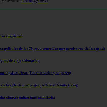
s, please contact
bitelchux@yahoo.es
.
res sin piedad
as películas de los 70 poco conocidas que puedes ver Online gratis
eguas de viaje submarino
pocalipsis nuclear (Un muchacho y su perro)
 de la vida de una mujer (Affair in Monte Carlo)
las clásicas online imprescindibles