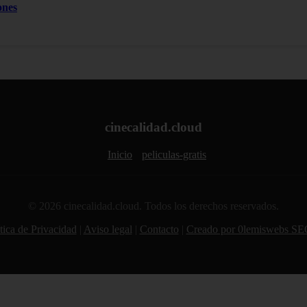
ones
cinecalidad.cloud
Inicio
peliculas-gratis
© 2026 cinecalidad.cloud. Todos los derechos reservados.
tica de Privacidad
|
Aviso legal
|
Contacto
|
Creado por 0lemiswebs SE