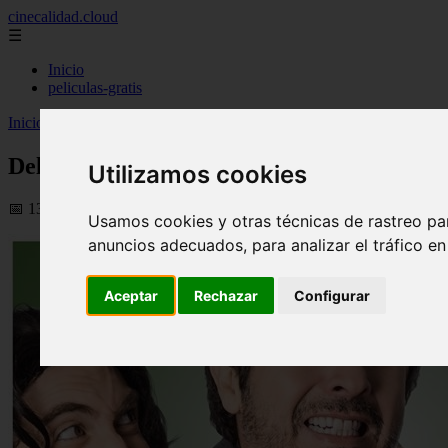
cinecalidad.cloud
☰
Inicio
peliculas-gratis
Inicio
>
finalexplicadolat
>
Delirium Película ᐉ Final Explicado
Delirium Película ᐉ Final Explicado
Utilizamos cookies
📅 13/02/2026
Usamos cookies y otras técnicas de rastreo pa
anuncios adecuados, para analizar el tráfico e
Aceptar
Rechazar
Configurar