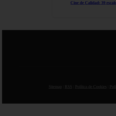
Cine de Calidad: 39 escal
Sitemap
|
RSS
|
Política de Cookies
|
Polí