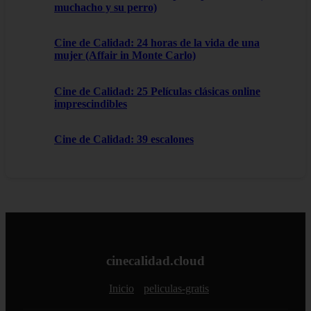
muchacho y su perro)
Cine de Calidad: 24 horas de la vida de una
mujer (Affair in Monte Carlo)
Cine de Calidad: 25 Películas clásicas online
imprescindibles
Cine de Calidad: 39 escalones
cinecalidad.cloud
Inicio
peliculas-gratis