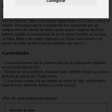
Configurar
Final Explicado
Después de una serie de peligrosos obstáculos y enfrentamientos
con los villanos, Mike y su equipo logran llegar a la Luna y salvar la
misión. Descubren que la conspiración fue orquestada por un
antiguo rival del abuelo de Mike, quien quería vengarse de él por
haberle quitado la oportunidad de ser el primer hombre en la Luna.
Al final, Mike y su equipo regresan a la Tierra como héroes y el
abuelo de Mike recibe el reconocimiento que merece
.
Curiosidades
– Atrapa la bandera fue la primera película de animación española
en ser producida en 3D.
– El director de la película, Enrique Gato, también dirigió la exitosa
película de animación Tadeo Jones.
– La película cuenta con un reparto de voces de lujo, incluyendo a
Dani Rovira, Michelle Jenner y Carme Calvell.
¡Haz clic para puntuar esta entrada!
Derechos de autor