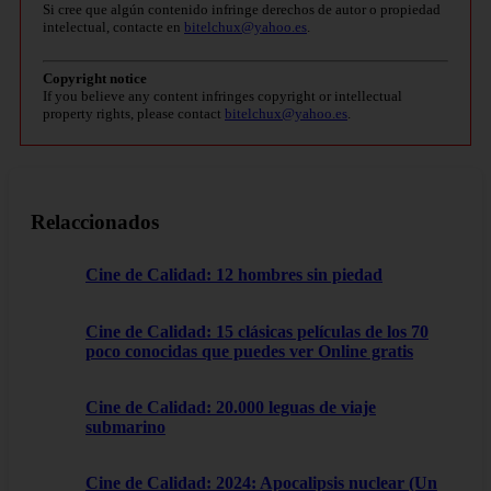
Si cree que algún contenido infringe derechos de autor o propiedad
intelectual, contacte en
bitelchux@yahoo.es
.
Copyright notice
If you believe any content infringes copyright or intellectual
property rights, please contact
bitelchux@yahoo.es
.
Relaccionados
Cine de Calidad: 12 hombres sin piedad
Cine de Calidad: 15 clásicas películas de los 70
poco conocidas que puedes ver Online gratis
Cine de Calidad: 20.000 leguas de viaje
submarino
Cine de Calidad: 2024: Apocalipsis nuclear (Un