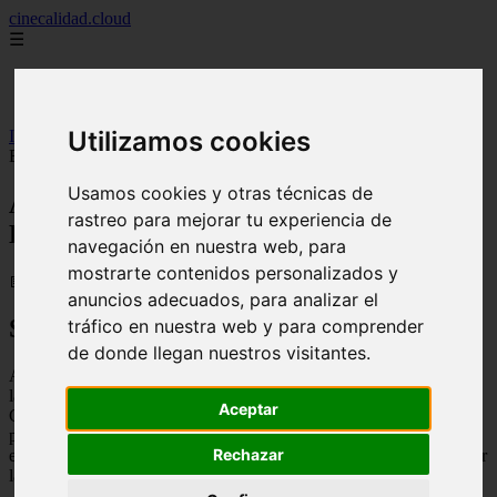
cinecalidad.cloud
☰
Inicio
peliculas-gratis
Utilizamos cookies
Inicio
>
finalexplicadolat
>
Atrapa la bandera (2026) ᐉ Final
Explicado
Usamos cookies y otras técnicas de
Atrapa la bandera (2026) ᐉ Final
rastreo para mejorar tu experiencia de
Explicado
navegación en nuestra web, para
mostrarte contenidos personalizados y
📅 13/02/2026
anuncios adecuados, para analizar el
Sinopsis
tráfico en nuestra web y para comprender
de donde llegan nuestros visitantes.
Atrapa la bandera es una película de animación española que sigue
las aventuras de un joven astronauta llamado Mike Goldwing.
Aceptar
Cuando su abuelo, también astronauta, descubre una conspiración
para sabotear una misión a la Luna, Mike y sus amigos deciden
Rechazar
embarcarse en una peligrosa misión para salvar la misión y descubrir
la verdad detrás de la conspiración.