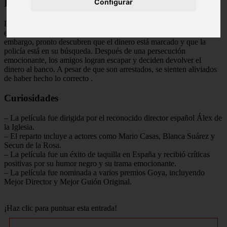
Final Explicado
Configurar
Después de una serie de giros inesperados, los amigos logran
escapar con el dinero del banco y deciden dividirlo entre ellos. Sin
embargo, pronto descubren que el dinero está marcado y que la
policía está en su búsqueda. Después de una persecución
emocionante, los amigos logran escapar y deciden devolver el
dinero al banco. A pesar de que son arrestados, se sienten aliviados
de haber hecho lo correcto
.
Curiosidades
– La película fue dirigida por el reconocido director español Álex de
la Iglesia.
– El reparto incluye a actores como Mario Casas, Blanca Suárez y
Secun de la Rosa.
– La película fue un éxito de taquilla en España y recibió críticas
positivas por su humor negro y su trama emocionante.
– La película fue nominada a varios premios Goya, incluyendo
Mejor Director y Mejor Guión Original.
¡Haz clic para puntuar esta entrada!