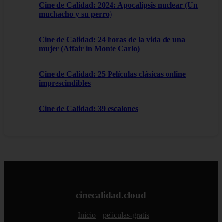
Cine de Calidad: 2024: Apocalipsis nuclear (Un
muchacho y su perro)
Cine de Calidad: 24 horas de la vida de una
mujer (Affair in Monte Carlo)
Cine de Calidad: 25 Películas clásicas online
imprescindibles
Cine de Calidad: 39 escalones
cinecalidad.cloud
Inicio
peliculas-gratis