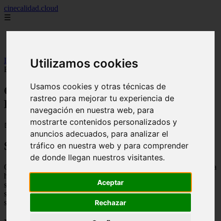
cinecalidad.cloud
☰
Inicio
peliculas-gratis
Utilizamos cookies
Inicio
>
finalexplicadolat
>
Gente de mala calidad (2026) ᐉ Final
Explicado
Usamos cookies y otras técnicas de
Gente de mala calidad (2026) ᐉ Final
rastreo para mejorar tu experiencia de
Explicado
navegación en nuestra web, para
mostrarte contenidos personalizados y
📅 13/02/2026
anuncios adecuados, para analizar el
Sinopsis
tráfico en nuestra web y para comprender
de donde llegan nuestros visitantes.
Gente de mala calidad es una película de comedia negra que sigue la
historia de un grupo de amigos que deciden robar un banco para
Aceptar
solucionar sus problemas financieros. Sin embargo, las cosas no
salen como esperaban y terminan enredados en una serie de
situaciones peligrosas y cómicas.
Rechazar