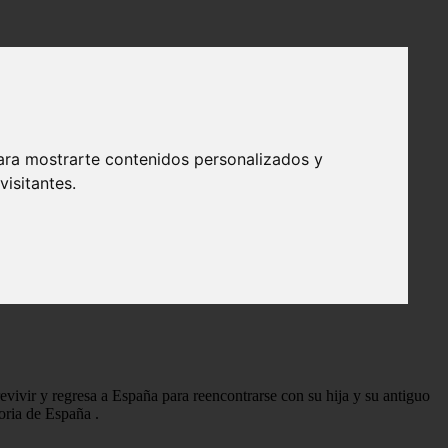
ara mostrarte contenidos personalizados y
isitantes.
igue las aventuras del soldado Diego Alatriste, interpretado por
revivir y regresa a España para reencontrarse con su hija y su antiguo
storia de España
.