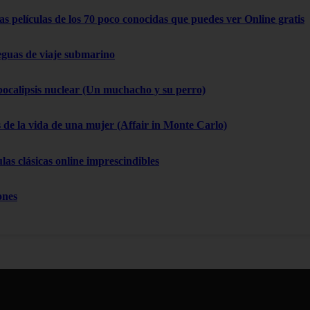
as películas de los 70 poco conocidas que puedes ver Online gratis
eguas de viaje submarino
pocalipsis nuclear (Un muchacho y su perro)
 de la vida de una mujer (Affair in Monte Carlo)
las clásicas online imprescindibles
ones