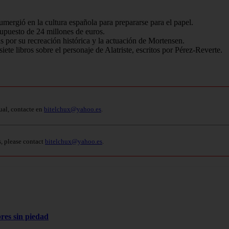
umergió en la cultura española para prepararse para el papel.
supuesto de 24 millones de euros.
vas por su recreación histórica y la actuación de Mortensen.
siete libros sobre el personaje de Alatriste, escritos por Pérez-Reverte.
ual, contacte en
bitelchux@yahoo.es
.
s, please contact
bitelchux@yahoo.es
.
res sin piedad