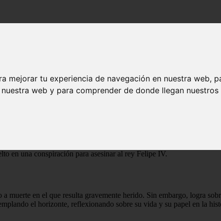
ra mejorar tu experiencia de navegación en nuestra web, p
n nuestra web y para comprender de donde llegan nuestros v
ma de Arturo Pérez-Reverte. La trama se desarrolla en el siglo XVII y s
to en una conspiración para asesinar al rey Felipe IV.
elo a muerte en el que resulta gravemente herido. Sin embargo, logra sob
templando el horizonte, reflexionando sobre su vida y su papel en la hi