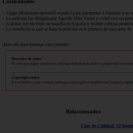
Curiosidades
– Viggo Mortensen aprendió español para interpretar a Alatriste y se s
– La película fue dirigida por Agustín Díaz Yanes y contó con un pre
– Alatriste fue un éxito de taquilla en España y recibió críticas positi
– La novela en la que se basa la película es la primera de una serie de 
¡Haz clic para puntuar esta entrada!
Derechos de autor
Si cree que algún contenido infringe derechos de autor o propiedad intelect
Copyright notice
If you believe any content infringes copyright or intellectual property right
Relaccionados
Cine de Calidad: 12 homb