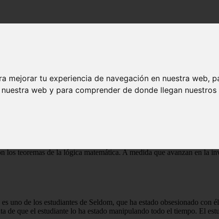
xplicado
ra mejorar tu experiencia de navegación en nuestra web, p
plicado
n nuestra web y para comprender de donde llegan nuestros v
e la Iglesia. La película sigue a Martin, un estudiante de matemáticas 
on los teoremas de la lógica matemática. A medida que avanzan en la inv
 es uno de los estudiantes de Seldom, que ha estado obsesionado con él y
a de que el estudiante lo ha estado manipulando todo el tiempo. El estu