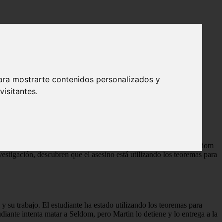
ara mostrarte contenidos personalizados y
isitantes.
de la Universidad de Oxford, quien se une a su profesor Arthur Seldom
estigación, descubren que el asesino está utilizando los teoremas para
 su trabajo. El estudiante ha estado utilizando los teoremas para
diante intenta matar a Seldom, pero Martin lo detiene y lo entrega a la