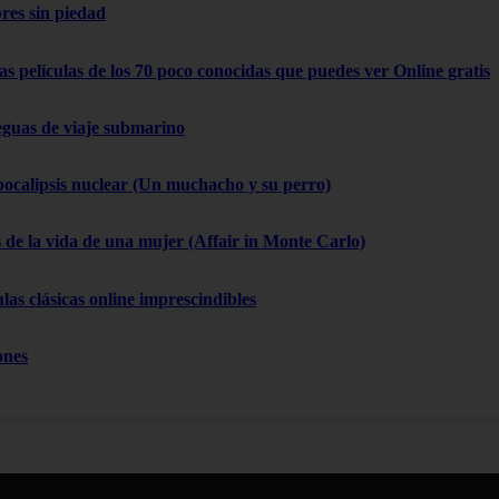
res sin piedad
as películas de los 70 poco conocidas que puedes ver Online gratis
eguas de viaje submarino
pocalipsis nuclear (Un muchacho y su perro)
 de la vida de una mujer (Affair in Monte Carlo)
las clásicas online imprescindibles
ones