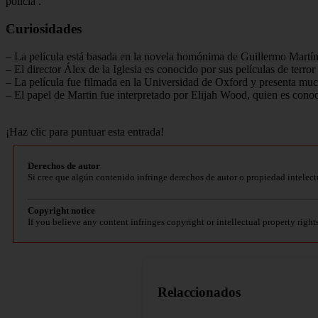
policía
.
Curiosidades
– La película está basada en la novela homónima de Guillermo Martín
– El director Álex de la Iglesia es conocido por sus películas de terr
– La película fue filmada en la Universidad de Oxford y presenta muc
– El papel de Martin fue interpretado por Elijah Wood, quien es conoci
¡Haz clic para puntuar esta entrada!
Derechos de autor
Si cree que algún contenido infringe derechos de autor o propiedad intelect
Copyright notice
If you believe any content infringes copyright or intellectual property right
Relaccionados