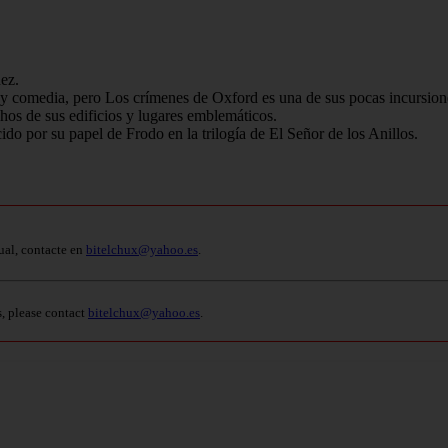
ez.
or y comedia, pero Los crímenes de Oxford es una de sus pocas incursiones
hos de sus edificios y lugares emblemáticos.
do por su papel de Frodo en la trilogía de El Señor de los Anillos.
ual, contacte en
bitelchux@yahoo.es
.
s, please contact
bitelchux@yahoo.es
.