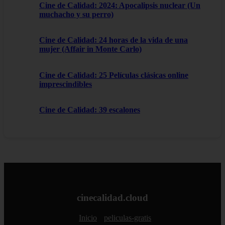
Cine de Calidad: 2024: Apocalipsis nuclear (Un
muchacho y su perro)
Cine de Calidad: 24 horas de la vida de una
mujer (Affair in Monte Carlo)
Cine de Calidad: 25 Películas clásicas online
imprescindibles
Cine de Calidad: 39 escalones
cinecalidad.cloud
Inicio
peliculas-gratis