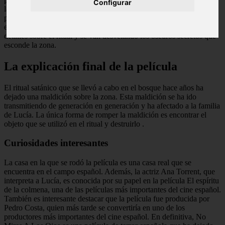
Configurar
la trama se centra en la familia de Lucía y en cómo los sucesos
paranormales que ocurren en la casa van afectando a cada uno de
ellos. La tensión va en aumento a medida que se descubren más
detalles sobre el ritual y se van desvelando los oscuros secretos que
esconde la zona.
La explicación final de la película
El ritual satánico que se llevó a cabo en el bosque hace años ha
dejado una maldición sobre la zona. Esta maldición se ha ido
transmitiendo de generación en generación y ha afectado a la familia
de Lucía. La única forma de romper la maldición es encontrar el
objeto que se utilizó en el ritual y destruirlo
.
Curiosidades interesantes
La casa en la que se rodó la película es una casa real que se
encuentra en el campo español. Además, la actriz Ana Torrent, que
interpreta a Lucía, es conocida por su papel en la película El espíritu
de la colmena, una de las películas más importantes del cine español.
También es interesante destacar que la película fue producida por
Pedro Costa, quien más tarde se convertiría en uno de los
productores más importantes del cine español. En definitiva, No