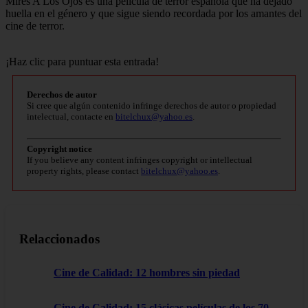
Mires A Los Ojos es una película de terror española que ha dejado
huella en el género y que sigue siendo recordada por los amantes del
cine de terror.
¡Haz clic para puntuar esta entrada!
Derechos de autor
Si cree que algún contenido infringe derechos de autor o propiedad
intelectual, contacte en
bitelchux@yahoo.es
.
Copyright notice
If you believe any content infringes copyright or intellectual
property rights, please contact
bitelchux@yahoo.es
.
Relaccionados
Cine de Calidad: 12 hombres sin piedad
Cine de Calidad: 15 clásicas películas de los 70