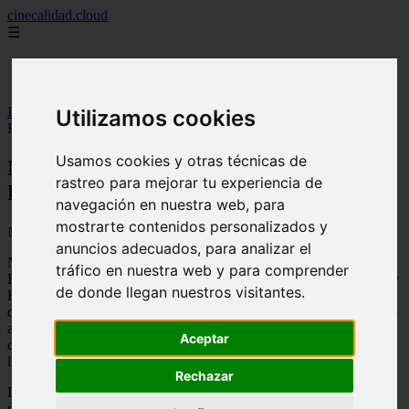
cinecalidad.cloud
☰
Inicio
peliculas-gratis
Inicio
>
finalexplicadolat
>
No Mires A Los Ojos Explicación ᐉ
Utilizamos cookies
Final Explicado
Usamos cookies y otras técnicas de
No Mires A Los Ojos Explicación ᐉ Final
rastreo para mejorar tu experiencia de
Explicado
navegación en nuestra web, para
mostrarte contenidos personalizados y
📅 13/02/2026
anuncios adecuados, para analizar el
No Mires A Los Ojos es una película de terror española dirigida por
tráfico en nuestra web y para comprender
Francisco Plaza y protagonizada por Ana Torrent, Francisco Boira y
de donde llegan nuestros visitantes.
Héctor Alterio. La trama gira en torno a una joven llamada Lucía
que, tras la muerte de su padre, se muda con su madre y su hermano
a una casa en el campo. Allí, comienzan a suceder extraños sucesos
Aceptar
que parecen estar relacionados con un antiguo ritual satánico que se
llevó a cabo en la zona.
Rechazar
La película comienza con una escena en la que se ve a un grupo de
personas realizando un ritual satánico en el bosque. A partir de ahí,