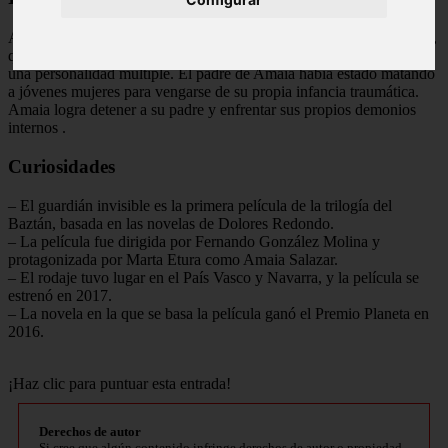
Al final de la película, se revela que el asesino es el padre de Amaia,
quien había sido abusado por su propio padre y había desarrollado
una personalidad múltiple. El padre de Amaia había estado matando
a jóvenes mujeres para vengarse de su propia infancia traumática.
Amaia logra detener a su padre y enfrentar sus propios demonios
internos
.
Curiosidades
– El guardián invisible es la primera película de la trilogía del
Baztán, basada en las novelas de Dolores Redondo.
– La película fue dirigida por Fernando González Molina y
protagonizada por Marta Etura como Amaia Salazar.
– El rodaje tuvo lugar en el País Vasco y Navarra, y la película se
estrenó en 2017.
– La novela en la que se basa la película ganó el Premio Planeta en
2016.
¡Haz clic para puntuar esta entrada!
Derechos de autor
Si cree que algún contenido infringe derechos de autor o propiedad