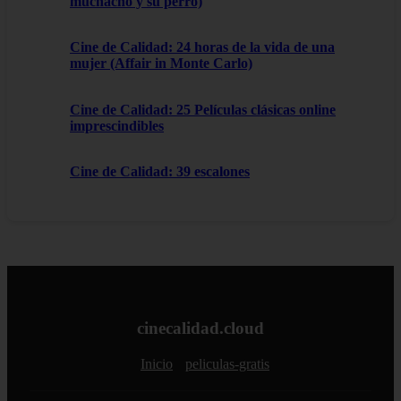
muchacho y su perro)
Cine de Calidad: 24 horas de la vida de una
mujer (Affair in Monte Carlo)
Cine de Calidad: 25 Películas clásicas online
imprescindibles
Cine de Calidad: 39 escalones
cinecalidad.cloud
Inicio
peliculas-gratis