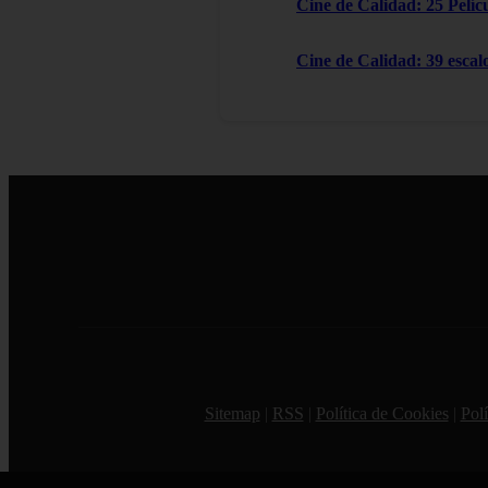
Cine de Calidad: 25 Pelícu
Cine de Calidad: 39 escal
Sitemap
|
RSS
|
Política de Cookies
|
Polí