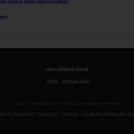
las clásicas online imprescindibles
ones
cinecalidad.cloud
Inicio
peliculas-gratis
© 2026 cinecalidad.cloud. Todos los derechos reservados.
tica de Privacidad
|
Aviso legal
|
Contacto
|
Creado por 0lemiswebs SE