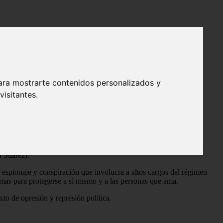
ara mostrarte contenidos personalizados y
isitantes.
0, en plena dictadura franquista, y cuenta la historia de un joven
a Suárez).
e espionaje y conspiración que involucra a altos cargos del régimen
emas para protegerse a sí mismo y a las personas que ama.
xto de opresión y represión política.