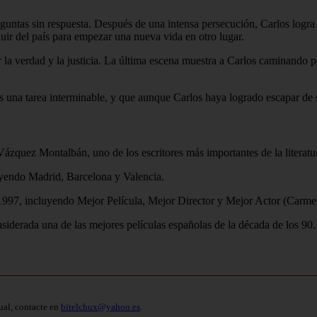
untas sin respuesta. Después de una intensa persecución, Carlos logra 
huir del país para empezar una nueva vida en otro lugar.
 la verdad y la justicia. La última escena muestra a Carlos caminando p
cia es una tarea interminable, y que aunque Carlos haya logrado escapar d
quez Montalbán, uno de los escritores más importantes de la literatu
luyendo Madrid, Barcelona y Valencia.
1997, incluyendo Mejor Película, Mejor Director y Mejor Actor (Carm
onsiderada una de las mejores películas españolas de la década de los 90.
ual, contacte en
bitelchux@yahoo.es
.