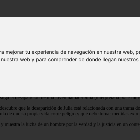
ra mejorar tu experiencia de navegación en nuestra web, p
n nuestra web y para comprender de donde llegan nuestros v
 estrenada en el año 1996. La trama se desarrolla en la década de los 5
tiga la desaparición de una joven llamada Julia (interpretada por Emm
 descubre que la desaparición de Julia está relacionada con una trama d
enta de que su propia vida corre peligro y que debe tomar medidas extr
, y muestra la lucha de un hombre por la verdad y la justicia en un conte