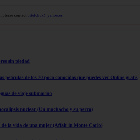
s, please contact
bitelchux@yahoo.es
.
res sin piedad
as películas de los 70 poco conocidas que puedes ver Online gratis
eguas de viaje submarino
pocalipsis nuclear (Un muchacho y su perro)
 de la vida de una mujer (Affair in Monte Carlo)