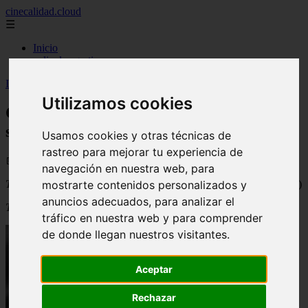
cinecalidad.cloud
☰
Inicio
peliculas-gratis
Inicio
>
arroz
>
Cine de Calidad: Charlie Chan en huellas siniestras
Utilizamos cookies
Cine de Calidad: Charlie Chan en huellas
siniestras
Usamos cookies y otras técnicas de
rastreo para mejorar tu experiencia de
📅 01/09/2025
navegación en nuestra web, para
mostrarte contenidos personalizados y
Título original
:
The Scarlet Clue
(Charlie Chan in the Scarlet Clue)
anuncios adecuados, para analizar el
Título en español
:
Charlie Chan en huellas siniestras
tráfico en nuestra web y para comprender
de donde llegan nuestros visitantes.
Aceptar
Rechazar