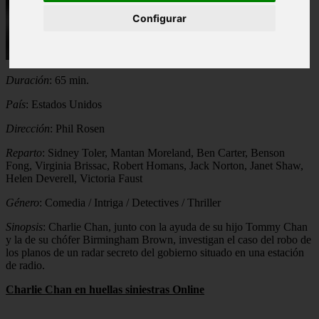
Configurar
Año
: 1945
Duración
: 65 min.
País
: Estados Unidos
Dirección
: Phil Rosen
Reparto
: Sidney Toler, Mantan Moreland, Ben Carter, Benson
Fong, Virginia Brissac, Robert Homans, Jack Norton, Janet Shaw,
Helen Deverell, Victoria Faust
Género
: Comedia / Intriga / Detectives / Thriller
Sinopsis
: Charlie Chan, junto con la ayuda de su hijo Tommy Chan
y la de su chófer Birmingham Brown, investigan el caso del robo de
los planos de un radar secreto del gobierno situado en una estación
de radio.
Charlie Chan en huellas siniestras Online