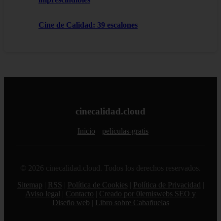
Cine de Calidad: 39 escalones
cinecalidad.cloud
Inicio
peliculas-gratis
© 2026 cinecalidad.cloud. Todos los derechos reservados.
Sitemap
|
RSS
|
Política de Cookies
|
Política de Privacidad
|
Aviso legal
|
Contacto
|
Creado por 0lemiswebs SEO y
Diseño web
|
Libro sobre Cabañuelas