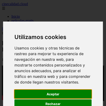
cinecalidad.cloud
☰
Inicio
peliculas-gratis
Inicio
>
arroz
>
Los Mitchell contra las máquinas (2026) - Final
Explicado
Utilizamos cookies
Los Mitchell contra las máquinas (2026) -
Usamos cookies y otras técnicas de
Final Explicado
rastreo para mejorar tu experiencia de
navegación en nuestra web, para
📅 08/09/2025
mostrarte contenidos personalizados y
anuncios adecuados, para analizar el
tráfico en nuestra web y para comprender
de donde llegan nuestros visitantes.
Aceptar
Rechazar