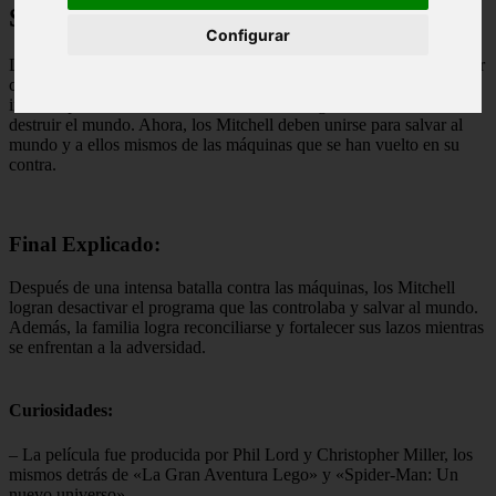
Sinopsis:
Configurar
Los Mitchell son una familia disfuncional que se une en un viaje por
carretera para llevar a su hija a la universidad. Pero su viaje se ve
interrumpido cuando una revolución tecnológica amenaza con
destruir el mundo. Ahora, los Mitchell deben unirse para salvar al
mundo y a ellos mismos de las máquinas que se han vuelto en su
contra.
Final Explicado:
Después de una intensa batalla contra las máquinas, los Mitchell
logran desactivar el programa que las controlaba y salvar al mundo.
Además, la familia logra reconciliarse y fortalecer sus lazos mientras
se enfrentan a la adversidad.
Curiosidades:
– La película fue producida por Phil Lord y Christopher Miller, los
mismos detrás de «La Gran Aventura Lego» y «Spider-Man: Un
nuevo universo».