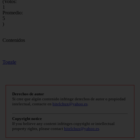
(Votos:
1
Promedio:
5
)
Contenidos
Toggle
Derechos de autor
Si cree que algún contenido infringe derechos de autor o propiedad
intelectual, contacte en
bitelchux@yahoo.es
.
Copyright notice
If you believe any content infringes copyright or intellectual
property rights, please contact
bitelchux@yahoo.es
.