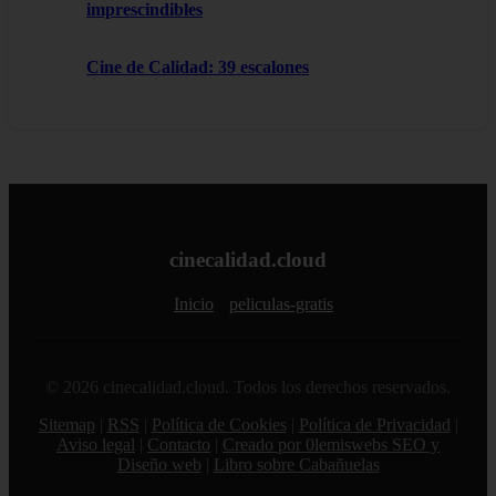
imprescindibles
Cine de Calidad: 39 escalones
cinecalidad.cloud
Inicio
peliculas-gratis
© 2026 cinecalidad.cloud. Todos los derechos reservados.
Sitemap
|
RSS
|
Política de Cookies
|
Política de Privacidad
|
Aviso legal
|
Contacto
|
Creado por 0lemiswebs SEO y
Diseño web
|
Libro sobre Cabañuelas