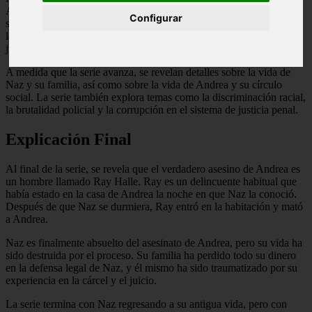
Andrea, quien lo invita a su casa para pasar la noche. A la mañana
Configurar
siguiente, Naz se despierta para encontrar a Andrea muerta a su
lado. A partir de ahí, la serie sigue la investigación del asesinato y el
juicio de Naz.
A medida que la serie avanza, se revelan detalles sobre la vida de
Naz y su familia, así como sobre la vida de Andrea y su círculo
social. La serie también explora temas como la discriminación racial,
la brutalidad policial y la corrupción en el sistema de justicia penal.
Explicación Final
Al final de la serie, se revela que el verdadero asesino de Andrea es
un hombre llamado Ray Halle. Ray es un delincuente habitual que
había estado en la casa de Andrea la noche en que Naz la conoció.
Después de que Naz se durmiera, Ray entró en la habitación y mató
a Andrea.
Naz es finalmente absuelto del asesinato de Andrea, pero su vida ha
sido destruida por el proceso. Su familia ha perdido todo su dinero
en la defensa legal de Naz, y él mismo ha sido traumatizado por su
experiencia en la cárcel y el juicio.
La serie termina con Naz regresando a su antigua vida, pero con