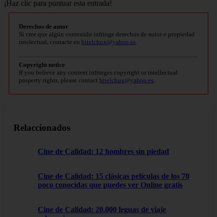
¡Haz clic para puntuar esta entrada!
Derechos de autor
Si cree que algún contenido infringe derechos de autor o propiedad
intelectual, contacte en
bitelchux@yahoo.es
.
Copyright notice
If you believe any content infringes copyright or intellectual
property rights, please contact
bitelchux@yahoo.es
.
Relaccionados
Cine de Calidad: 12 hombres sin piedad
Cine de Calidad: 15 clásicas películas de los 70
poco conocidas que puedes ver Online gratis
Cine de Calidad: 20.000 leguas de viaje