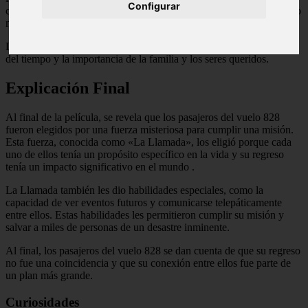
Configurar
conexión inexplicable entre ellos y que su regreso tiene un propósito
mayor.
La película explora temas como la conexión humana, la percepción
del tiempo y la importancia de la familia y los seres queridos.
Explicación Final
Al final de la película, se revela que los pasajeros del vuelo 828
fueron elegidos por una fuerza misteriosa para cumplir una misión.
Esta fuerza, conocida como «La Llamada», los eligió porque cada
uno de ellos tenía un propósito específico en la vida y su regreso
tenía un impacto significativo en el mundo
.
La Llamada también les dio habilidades especiales, como la
capacidad de ver eventos futuros y comunicarse telepáticamente
entre ellos. Estas habilidades les permitieron cumplir su misión y
salvar a miles de personas de un desastre inminente.
Al final, los pasajeros del vuelo 828 se dan cuenta de que su regreso
no fue una coincidencia y que su conexión entre ellos fue parte de
un plan más grande.
Curiosidades