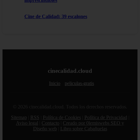
imprescindibles
Cine de Calidad: 39 escalones
cinecalidad.cloud
Inicio
peliculas-gratis
© 2026 cinecalidad.cloud. Todos los derechos reservados.
Sitemap
|
RSS
|
Política de Cookies
|
Política de Privacidad
|
Aviso legal
|
Contacto
|
Creado por 0lemiswebs SEO y
Diseño web
|
Libro sobre Cabañuelas