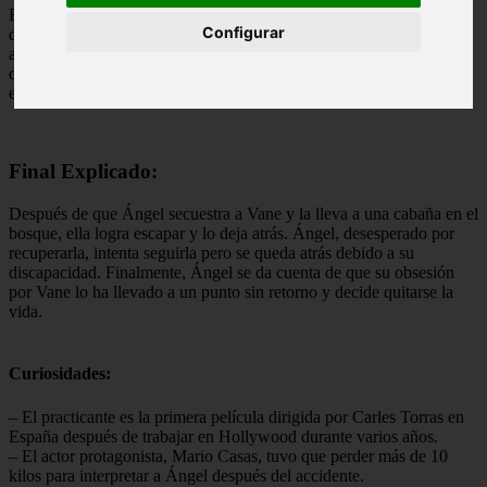
El practicante es un thriller psicológico español que sigue la historia
Configurar
de Ángel, un paramédico que queda paralizado después de un
accidente. A medida que su relación con su novia Vane se
desmorona, Ángel comienza a obsesionarse con ella y comienza a
espiarla y acosarla.
Final Explicado:
Después de que Ángel secuestra a Vane y la lleva a una cabaña en el
bosque, ella logra escapar y lo deja atrás. Ángel, desesperado por
recuperarla, intenta seguirla pero se queda atrás debido a su
discapacidad. Finalmente, Ángel se da cuenta de que su obsesión
por Vane lo ha llevado a un punto sin retorno y decide quitarse la
vida.
Curiosidades:
– El practicante es la primera película dirigida por Carles Torras en
España después de trabajar en Hollywood durante varios años.
– El actor protagonista, Mario Casas, tuvo que perder más de 10
kilos para interpretar a Ángel después del accidente.