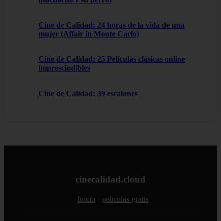
Cine de Calidad: 24 horas de la vida de una
mujer (Affair in Monte Carlo)
Cine de Calidad: 25 Películas clásicas online
imprescindibles
Cine de Calidad: 39 escalones
cinecalidad.cloud
Inicio
peliculas-gratis