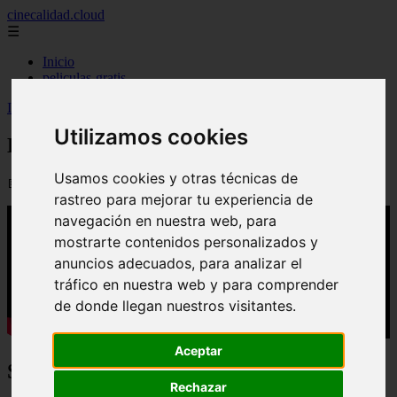
cinecalidad.cloud
☰
Inicio
peliculas-gratis
Inicio
>
arroz
>
El practicante (2026) - Final Explicado
Utilizamos cookies
El practicante (2026) - Final Explicado
Usamos cookies y otras técnicas de
📅 10/09/2025
rastreo para mejorar tu experiencia de
navegación en nuestra web, para
mostrarte contenidos personalizados y
anuncios adecuados, para analizar el
tráfico en nuestra web y para comprender
de donde llegan nuestros visitantes.
Aceptar
Sinopsis:
Rechazar