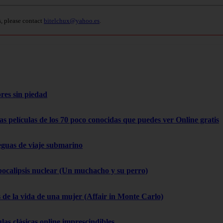
s, please contact
bitelchux@yahoo.es
.
res sin piedad
as películas de los 70 poco conocidas que puedes ver Online gratis
eguas de viaje submarino
pocalipsis nuclear (Un muchacho y su perro)
 de la vida de una mujer (Affair in Monte Carlo)
las clásicas online imprescindibles