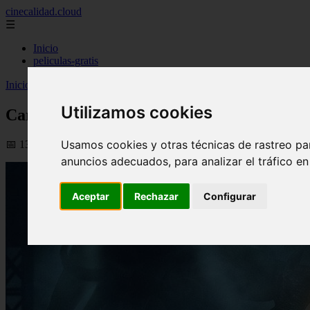
cinecalidad.cloud
☰
Inicio
peliculas-gratis
Inicio
>
finalexplicadolat
>
Carnival Row ᐉ Final Explicado
Utilizamos cookies
Carnival Row ᐉ Final Explicado
Usamos cookies y otras técnicas de rastreo pa
📅 13/02/2026
anuncios adecuados, para analizar el tráfico e
Aceptar
Rechazar
Configurar