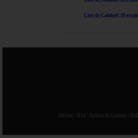
Cine de Calidad: 39 escal
Sitemap
|
RSS
|
Política de Cookies
|
Polí