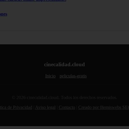
ones
cinecalidad.cloud
Inicio
peliculas-gratis
© 2026 cinecalidad.cloud. Todos los derechos reservados.
tica de Privacidad
|
Aviso legal
|
Contacto
|
Creado por 0lemiswebs SE