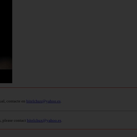
ual, contacte en
bitelchux@yahoo.es
.
s, please contact
bitelchux@yahoo.es
.