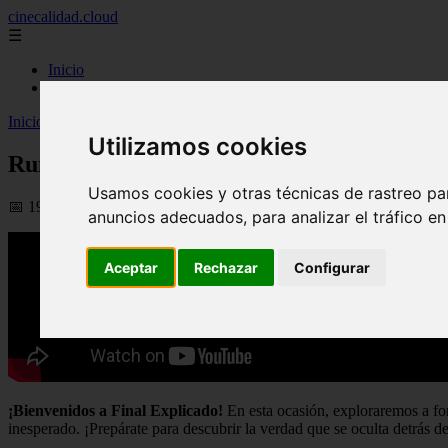
cinecalidad.cloud
☰
Inicio
peliculas-gratis
Inicio
>
arroz
>
Run Rabbit Run - Final Explicado
Utilizamos cookies
Run Rabbit Run - Final Explicado
Usamos cookies y otras técnicas de rastreo pa
📅 19/08/2025
anuncios adecuados, para analizar el tráfico e
Aceptar
Rechazar
Configurar
¡Bienvenidos a Final Explicado!
En esta ocasión, exploraremos a fon
inesperado. ¡Prepárate para descubrir la verdad que se oculta detrás de