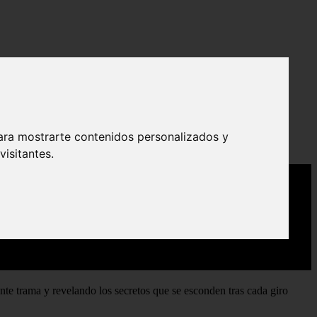
ara mostrarte contenidos personalizados y
isitantes.
ante trama y revelando los secretos que se esconden tras cada giro