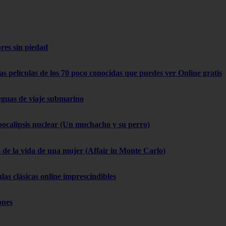
res sin piedad
as películas de los 70 poco conocidas que puedes ver Online gratis
eguas de viaje submarino
pocalipsis nuclear (Un muchacho y su perro)
 de la vida de una mujer (Affair in Monte Carlo)
las clásicas online imprescindibles
ones