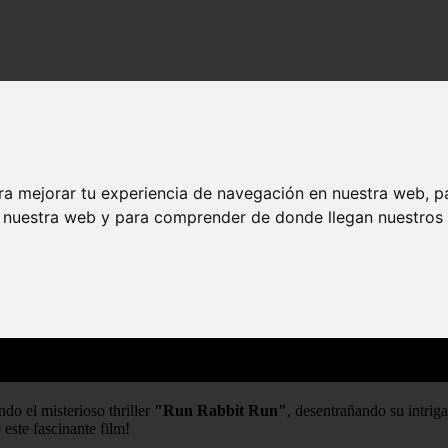
ra mejorar tu experiencia de navegación en nuestra web, p
n nuestra web y para comprender de donde llegan nuestros v
do el misterioso thriller
"Run Rabbit Run"
, desentrañando su intrig
 este fascinante film!