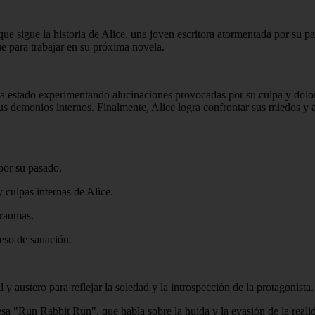
que sigue la historia de Alice, una joven escritora atormentada por su 
ue para trabajar en su próxima novela.
e ha estado experimentando alucinaciones provocadas por su culpa y dolor
sus demonios internos. Finalmente, Alice logra confrontar sus miedos y ac
 por su pasado.
 culpas internas de Alice.
traumas.
ceso de sanación.
 austero para reflejar la soledad y la introspección de la protagonista.
glesa "Run Rabbit Run", que habla sobre la huida y la evasión de la reali