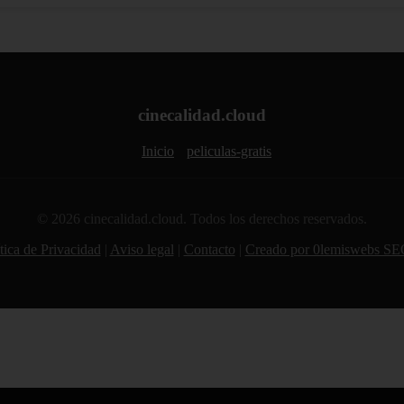
cinecalidad.cloud
Inicio
peliculas-gratis
© 2026 cinecalidad.cloud. Todos los derechos reservados.
tica de Privacidad
|
Aviso legal
|
Contacto
|
Creado por 0lemiswebs SE