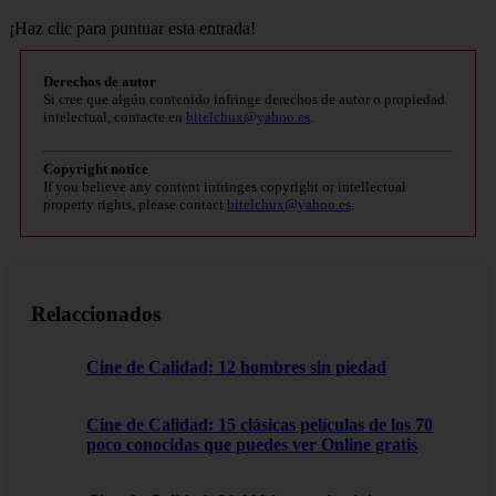
¡Haz clic para puntuar esta entrada!
Derechos de autor
Si cree que algún contenido infringe derechos de autor o propiedad
intelectual, contacte en
bitelchux@yahoo.es
.
Copyright notice
If you believe any content infringes copyright or intellectual
property rights, please contact
bitelchux@yahoo.es
.
Relaccionados
Cine de Calidad: 12 hombres sin piedad
Cine de Calidad: 15 clásicas películas de los 70
poco conocidas que puedes ver Online gratis