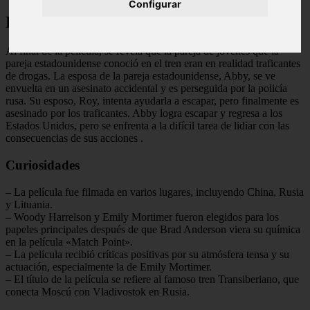
Configurar
Final Explicado
Al final de la película, se revela que la pareja de jóvenes que la
pareja estadounidense conoció en el tren eran en realidad traficantes
de drogas. La esposa de la pareja estadounidense, Abby, se ve
envuelta en un asesinato accidental y es perseguida por la policía
rusa. Su esposo, Roy, intenta ayudarla a escapar, pero finalmente es
asesinado por los traficantes. Abby logra escapar y regresa a los
Estados Unidos, pero se enfrenta a la difícil tarea de lidiar con las
consecuencias de sus acciones
.
Curiosidades
– La película fue filmada en varios lugares, incluyendo China, Rusia
y Lituania.
– Woody Harrelson y Emily Mortimer fueron elegidos para los
papeles principales después de que Brad Anderson viera su química
en la película «Match Point».
– La película recibió críticas positivas por su atmósfera tensa y su
actuación, especialmente la de Emily Mortimer.
– El título de la película se refiere al famoso tren Transiberiano, que
conecta Moscú con Vladivostok en Rusia.