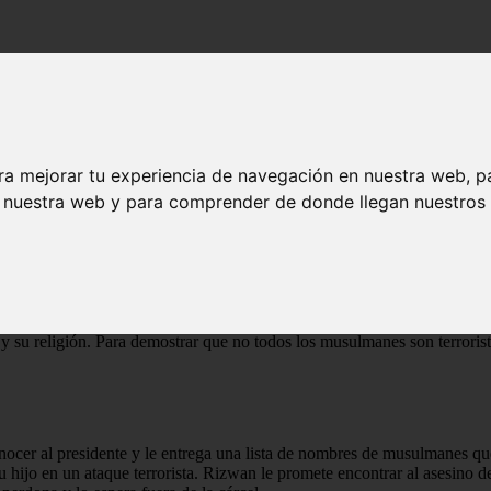
cado
ra mejorar tu experiencia de navegación en nuestra web, p
ado
n nuestra web y para comprender de donde llegan nuestros v
ta la historia de Rizwan Khan, un hombre musulmán con síndrome de A
y su religión. Para demostrar que no todos los musulmanes son terroris
cer al presidente y le entrega una lista de nombres de musulmanes que
 hijo en un ataque terrorista. Rizwan le promete encontrar al asesino de