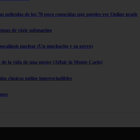
as películas de los 70 poco conocidas que puedes ver Online gratis
eguas de viaje submarino
pocalipsis nuclear (Un muchacho y su perro)
 de la vida de una mujer (Affair in Monte Carlo)
las clásicas online imprescindibles
ones