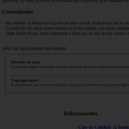
promesa. Al final, Rizwan es arrestado por la policía, pero Mandira lo
Curiosidades
– Mi nombre es Khan fue la película más cara de Bollywood en su mo
– La película fue muy controvertida en India debido a su tema sensib
– Shah Rukh Khan, quien interpreta a Rizwan, es uno de los actores 
¡Haz clic para puntuar esta entrada!
Derechos de autor
Si cree que algún contenido infringe derechos de autor o propiedad intelect
Copyright notice
If you believe any content infringes copyright or intellectual property right
Relaccionados
Cine de Calidad: 12 homb