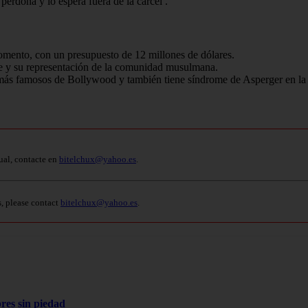
 perdona y lo espera fuera de la cárcel
.
mento, con un presupuesto de 12 millones de dólares.
le y su representación de la comunidad musulmana.
más famosos de Bollywood y también tiene síndrome de Asperger en la 
ual, contacte en
bitelchux@yahoo.es
.
s, please contact
bitelchux@yahoo.es
.
res sin piedad