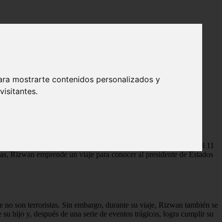
ara mostrarte contenidos personalizados y
isitantes.
sperger que vive en Estados Unidos. Después de los ataques del 11
tas, Rizwan emprende un viaje para conocer al presidente de Estados
 no son terroristas. Sin embargo, durante su viaje, Rizwan también se
 su hijo y, después de una serie de eventos trágicos, logra cumplir su