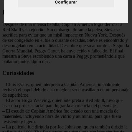
Configurar
Final Explicado
Después de una intensa batalla, Capitán América logra derrotar a
Red Skull y su ejército. Sin embargo, durante la pelea, Steve se
sacrifica para evitar que un misil impacte en Nueva York. Después
de ser congelado en el hielo durante décadas, Steve es encontrado y
descongelado en la actualidad. Descubre que su amor de la Segunda
Guerra Mundial, Peggy Carter, ha envejecido y fallecido. El final
muestra a Steve escribiendo una carta a Peggy, prometiéndole que
bailarán juntos algún día
.
Curiosidades
– Chris Evans, quien interpreta a Capitán América, inicialmente
rechazó el papel debido a su miedo a ser encasillado en un personaje
de superhéroe.
– El actor Hugo Weaving, quien interpreta a Red Skull, tuvo que
usar una prótesis facial para lograr la apariencia del personaje.
– El escudo de Capitán América fue creado con una mezcla de
materiales, incluyendo fibra de vidrio y aluminio, para que fuera
resistente y ligero.
– La película fue dirigida por Joe Johnston, quien también dirigió la