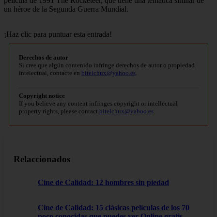
película de 1991 The Rocketeer, que tiene una temática similar de
un héroe de la Segunda Guerra Mundial.
¡Haz clic para puntuar esta entrada!
Derechos de autor
Si cree que algún contenido infringe derechos de autor o propiedad
intelectual, contacte en
bitelchux@yahoo.es
.
Copyright notice
If you believe any content infringes copyright or intellectual
property rights, please contact
bitelchux@yahoo.es
.
Relaccionados
Cine de Calidad: 12 hombres sin piedad
Cine de Calidad: 15 clásicas películas de los 70
poco conocidas que puedes ver Online gratis