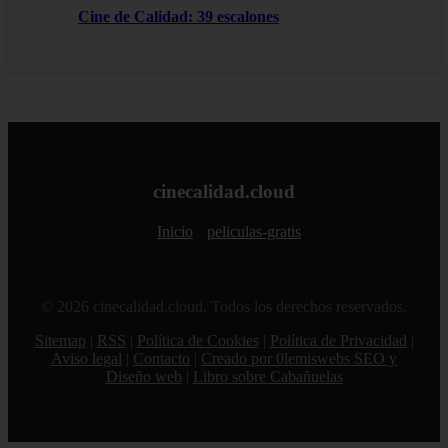
Cine de Calidad: 39 escalones
cinecalidad.cloud
Inicio
peliculas-gratis
© 2026 cinecalidad.cloud. Todos los derechos reservados.
Sitemap
|
RSS
|
Política de Cookies
|
Política de Privacidad
|
Aviso legal
|
Contacto
|
Creado por 0lemiswebs SEO y
Diseño web
|
Libro sobre Cabañuelas