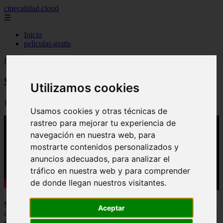
cinecalidad.cloud
☰
Inicio
peliculas-gratis
Inicio
>
arroz
>
Shahmaran - Final Explicado
Shahmaran - Final Explicado
Utilizamos cookies
📅 17/08/2025
Usamos cookies y otras técnicas de
rastreo para mejorar tu experiencia de
navegación en nuestra web, para
mostrarte contenidos personalizados y
anuncios adecuados, para analizar el
tráfico en nuestra web y para comprender
de donde llegan nuestros visitantes.
Shahmaran
es una criatura mitológica de la cultura turca que ha
Aceptar
cautivado la pantalla. En este artículo de
Final Explicado
, descubre
el origen y significado detrás de esta enigmática figura que ha